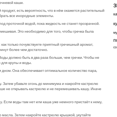
ечневой каши.
з
 продукт, есть вероятность, что в нём окажется растительный
к
убрать все инородные элементы.
к
 под проточной водой, пока жидкость не станет прозрачной.
омешивая. Это необходимо для того, чтобы гречка была
м
п
 как только почувствуете приятный гречишный аромат,
со
минут более чем достаточно.
оды должно быть в два раза больше, чем гречки. Чтобы не
 для крупы и воды.
м дном. Она обеспечивает оптимальное количество пара,
у. Затем убавьте огонь до минимума и накройте кастрюлю
учше не открывать кастрюлю и не перемешивать кашу. Иначе
у. Если воды там нет или каша уже немного пристаёт к нему,
го масла. Затем накройте кастрюлю крышкой, укутайте