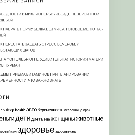
ВЕЖИЕ ЗАПИСИ
З БЕДНОСТИ В МИЛЛИОНЕРЫ: 7 ЗВЕЗД С НЕВЕРОЯТНОЙ
УДЬБОЙ
К НАБРАТЬ НОРМУ БЕЛКА БЕЗ МЯСА: ГОТОВОЕ МЕНЮ НА 7
НЕЙ
АК ПЕРЕСТАТЬ ЗАЕДАТЬ СТРЕСС ВЕЧЕРОМ: 7
АБОТАЮЩИХ ШАГОВ
ЕНА ФОН ШЛЕБРЮГГЕ: УДИВИТЕЛЬНАЯ ИСТОРИЯ МАТЕРИ
МЫ ТУРМАН
ХЕМЫ ПРИЕМА ВИТАМИНОВ ПРИ ПЛАНИРОВАНИИ
ЕРЕМЕННОСТИ: ЧТО ВАЖНО ЗНАТЬ
ЭГИ
авто
беременность
eep
sleep-health
бессонница
брак
дети
еньги
животные
женщины
диета
еда
здоровье
оровый сон
здоровье сна