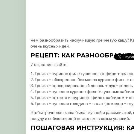
Чем разнообразить наскучившую гречневую кашу? Ка
очень вкусных идей.
РЕЦЕПТ: КАК РАЗНООБРАЗИТ
Итак, записывайте:
1. Гречка + куриное филе тушеное в кефире + зелен
2. Гречка + обжаренное без масла куриное филе + 
3. Гречка + консервированный лосось + лук + зелень
4. Гречка + тушеное куриное филе + тушеные кабач
5. Гречка + котлета из куриного филе с кабачком + 
6. Гречка + тушеная говядина + салат (помидор + огу
Чтобы гречневая каша была вкусной и рассыпчатой,
посуду и соблюсти ещё несколько важных условий.
ПОШАГОВАЯ ИНСТРУКЦИЯ: КА