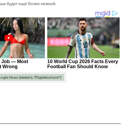
аша будет ещё более нежной.
oogle News (нажать "Подписаться")