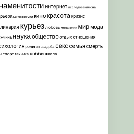
наменитости
интернет
исследования сна
красота
кино
арьера
кризис
качество сна
курьез
мир
мода
улинария
любовь
мелатонин
наука
общество
отдых
отношения
ужчина
секс
семья
сихология
смерть
религия
свадьба
хобби
спорт
школа
техника
н