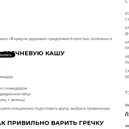
С
И
С
КА
Д
нал «Формула здоровья» предложил 6 простых, полезных и
К
Р
Ь ГРЕЧНЕВУЮ КАШУ
Н
У
ь
С
помидор
Б
ки с помидором
Т
поджаренное яйцо
рец + зелень)
Sl
 нужно специально подготовить крупу, выбрать правильную
д
К ПРИВИЛЬНО ВАРИТЬ ГРЕЧКУ
зд