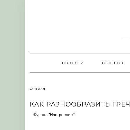
Skip
to
content
НОВОСТИ
ПОЛЕЗНОЕ
26.01.2020
КАК РАЗНООБРАЗИТЬ ГРЕ
Журнал
"Настроение"
'