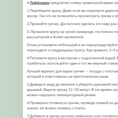
А
Лайфхакер
предлагает схему правильной варки гр
1.Переберите крупу. Даже если вы покупаете дорогой
мусор. Так что не поленитесь просмотреть гречку и 
2.Промойте гречку. Достаточно сделать это пару раз
3. Прокалите крупу на сухой сковороде, постоянно п
рассыпчатой и более ароматной.
Огонь установите небольшой и не переусердствуйте:
переходите к следующему пункту. Как правило, 3–4 
4.Положите крупу в кастрюлю с подсоленной водой. В
ошибиться, используйте один и тот же мерный стакан
Лучший вариант для варки гречки — посуда с толсты
который и ответственен за приготовление каши.
5.Доведите воду до кипения и уберите шумовкой пен
крышкой. Варите гречку 12–20 минут. В это время л
можно нарушить температурный режим.
6.Проверьте готовность гречки, проведя ложкой по дн
значит, её можно снимать с плиты.
7.Добавьте в гречку кусочек сливочного или топлёно