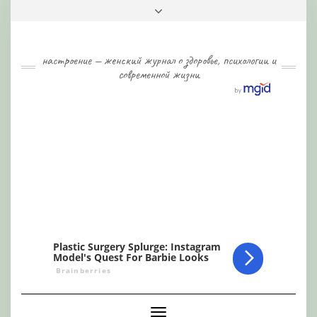
Skip
Toggle
to
header
content
настроение — женский журнал о здоровье, психологии и
современной жизни
Toggle