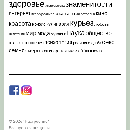
здоровье
знаменитости
здоровье сна
кино
интернет
карьера
исследования сна
качество сна
курьез
красота
кулинария
кризис
любовь
наука
мир
общество
мода
мужчина
мелатонин
секс
психология
отдых
отношения
религия
свадьба
семья
хобби
смерть
спорт
школа
техника
сон
© 2026 "Настроение"
Все права защищены.