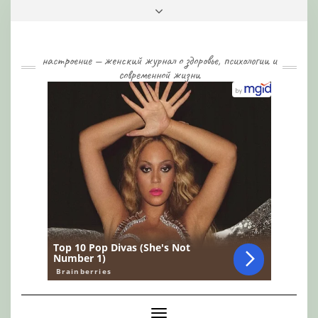
Skip
Toggle
to
header
content
настроение — женский журнал о здоровье, психологии и
современной жизни
Toggle