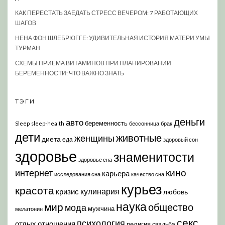
КАК ПЕРЕСТАТЬ ЗАЕДАТЬ СТРЕСС ВЕЧЕРОМ: 7 РАБОТАЮЩИХ
ШАГОВ
НЕНА ФОН ШЛЕБРЮГГЕ: УДИВИТЕЛЬНАЯ ИСТОРИЯ МАТЕРИ УМЫ
ТУРМАН
СХЕМЫ ПРИЕМА ВИТАМИНОВ ПРИ ПЛАНИРОВАНИИ
БЕРЕМЕННОСТИ: ЧТО ВАЖНО ЗНАТЬ
ТЭГИ
деньги
авто
беременность
Sleep
sleep-health
бессонница
брак
дети
животные
женщины
диета
еда
здоровый сон
здоровье
знаменитости
здоровье сна
кино
интернет
карьера
исследования сна
качество сна
курьез
красота
кулинария
кризис
любовь
наука
мир
общество
мода
мужчина
мелатонин
секс
психология
отдых
отношения
религия
свадьба