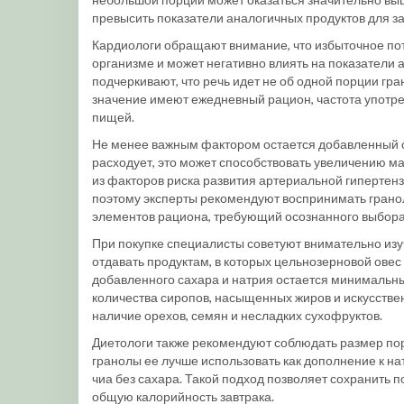
превысить показатели аналогичных продуктов для за
Кардиологи обращают внимание, что избыточное пот
организме и может негативно влиять на показатели
подчеркивают, что речь идет не об одной порции гр
значение имеют ежедневный рацион, частота употр
пищей.
Не менее важным фактором остается добавленный са
расходует, это может способствовать увеличению ма
из факторов риска развития артериальной гипертен
поэтому эксперты рекомендуют воспринимать гранолу
элементов рациона, требующий осознанного выбора
При покупке специалисты советуют внимательно из
отдавать продуктам, в которых цельнозерновой овес
добавленного сахара и натрия остается минимальны
количества сиропов, насыщенных жиров и искусств
наличие орехов, семян и несладких сухофруктов.
Диетологи также рекомендуют соблюдать размер по
гранолы ее лучше использовать как дополнение к на
чиа без сахара. Такой подход позволяет сохранить 
общую калорийность завтрака.