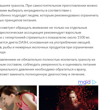
ашняя гранола. При самостоятельном приготовлении можно
также выбирать ингредиенты в соответствии с
обенно подходит людям, которым рекомендовано ограничить
ых принципов питания.
 советуют обращать внимание не только на отдельные
ардиологическая ассоциация рекомендует взрослым
ям с гипертонией стремиться к показателю около 1500 мг.
ается диета DASH, основанная на употреблении овощей,
ов, рыбы и нежирных молочных продуктов при ограничении
ищи.
авлением не обязательно полностью исключать гранолу из
ным составом, соблюдать умеренность и оценивать питание
ериального давления необходимо обратиться к врачу,
 может заменить полноценную диагностику и лечение.