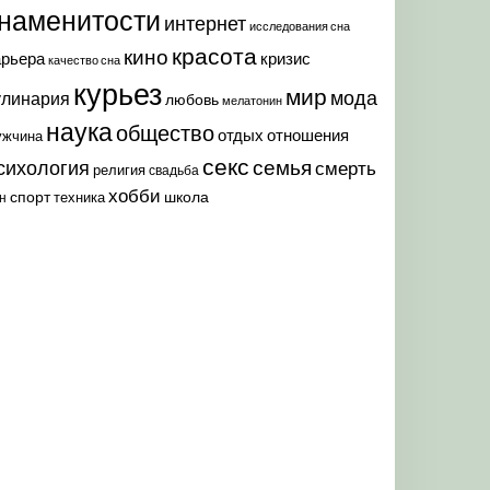
наменитости
интернет
исследования сна
красота
кино
арьера
кризис
качество сна
курьез
мир
мода
улинария
любовь
мелатонин
наука
общество
отдых
отношения
ужчина
секс
семья
сихология
смерть
религия
свадьба
хобби
спорт
школа
техника
н