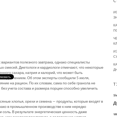
С
И
З
К
П
Ч
К
И
С
 вариантов полезного завтрака, однако специалисты
КА
ых смесей. Диетологи и кардиологи отмечают, что некоторые
Д
ного сахара, натрия и калорий, что может быть
ым давлением. Об этом эксперты сообщили 5 июля,
яние на рацион. По их словам, сама по себе гранола не
Т
без учета состава и размера порции способно увеличить
Sl
яные хлопья, орехи и семена — продукты, которые входят в
д
нако в промышленном производстве к ним нередко
и соль. В результате энергетическая ценность даже
зд
е, чем ожидают покупатели, а содержание натрия —