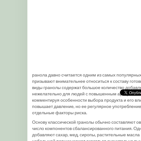
ранола давно считается одним из самых популярных
призывают внимательнее относиться к составу готов
виды гранолы содержат большое количество добавлен
нежелательно для людей с повышенным артериальн
комментируя особенности выбора продукта и его вли
повышает давление, но ее регулярное употребление 
отдельные факторы риска.
Основу классической гранолы обычно составляют овс
число компонентов сбалансированного питания. Од
добавляют сахар, мед, сиропы, растительные масла 
небольшой порции может оказаться значительно выш