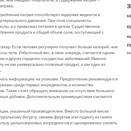
з
втрака.
ребление натрия способствует задержке жидкости в
к
 артериального давления. При этом специалисты
к
анолы, а о привычках питания в целом. Существенное
ебления продукта и общий объем соли, поступающей с
м
п
хар. Если человек регулярно получает больше калорий, чем
ссы тела. Избыточный вес, в свою очередь, считается одним
со
зии и других сердечно-сосудистых заболеваний. Именно
 не как универсально полезный продукт, а как один из
.
учать информацию на упаковке. Предпочтение рекомендуется
 указан среди первых ингредиентов, а количество
м. Также стоит обращать внимание на отсутствие большого
енных добавок. Дополнительным преимуществом считается
рции, указанный производителем. Вместо большой миски
туральному йогурту, свежим фруктам или пудингу из семян
пользу цельнозерновых ингредиентов и одновременно снизить