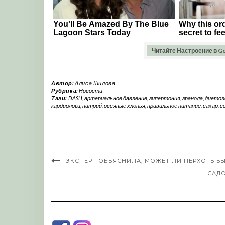
Читайте Настроение в G
Автор:
Алиса Шилова
Рубрика:
Новости
Тэги:
DASH
,
артериальное давление
,
гипертония
,
гранола
,
диетол
кардиологи
,
натрий
,
овсяные хлопья
,
правильное питание
,
сахар
,
с
ЭКСПЕРТ ОБЪЯСНИЛА, МОЖЕТ ЛИ ПЕРХОТЬ Б
САДО