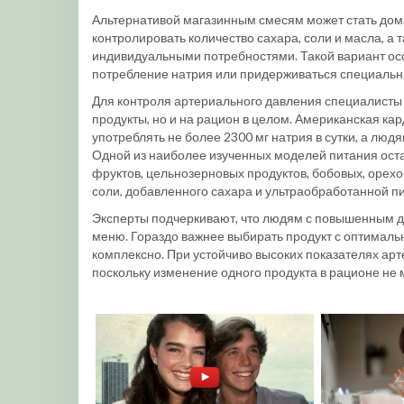
Альтернативой магазинным смесям может стать дом
контролировать количество сахара, соли и масла, а 
индивидуальными потребностями. Такой вариант ос
потребление натрия или придерживаться специальн
Для контроля артериального давления специалисты
продукты, но и на рацион в целом. Американская к
употреблять не более 2300 мг натрия в сутки, а люд
Одной из наиболее изученных моделей питания ост
фруктов, цельнозерновых продуктов, бобовых, орех
соли, добавленного сахара и ультраобработанной п
Эксперты подчеркивают, что людям с повышенным д
меню. Гораздо важнее выбирать продукт с оптималь
комплексно. При устойчиво высоких показателях арт
поскольку изменение одного продукта в рационе не