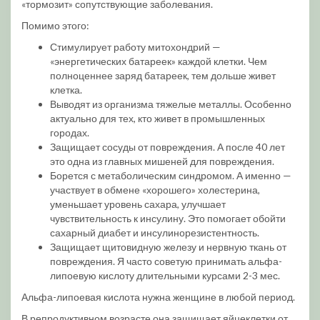
«тормозит» сопутствующие заболевания.
Помимо этого:
Стимулирует работу митохондрий —
«энергетических батареек» каждой клетки. Чем
полноценнее заряд батареек, тем дольше живет
клетка.
Выводят из организма тяжелые металлы. Особенно
актуально для тех, кто живет в промышленных
городах.
Защищает сосуды от повреждения. А после 40 лет
это одна из главных мишеней для повреждения.
Борется с метаболическим синдромом. А именно —
участвует в обмене «хорошего» холестерина,
уменьшает уровень сахара, улучшает
чувствительность к инсулину. Это помогает обойти
сахарный диабет и инсулинорезистентность.
Защищает щитовидную железу и нервную ткань от
повреждения. Я часто советую принимать альфа-
липоевую кислоту длительными курсами 2-3 мес.
Альфа-липоевая кислота нужна женщине в любой период.
В репродуктивном возрасте она защищает яйцеклетки от