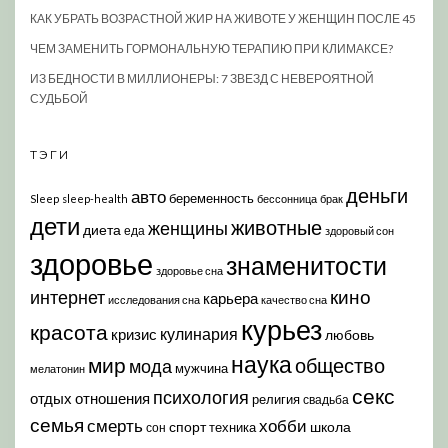
КАК УБРАТЬ ВОЗРАСТНОЙ ЖИР НА ЖИВОТЕ У ЖЕНЩИН ПОСЛЕ 45
ЧЕМ ЗАМЕНИТЬ ГОРМОНАЛЬНУЮ ТЕРАПИЮ ПРИ КЛИМАКСЕ?
ИЗ БЕДНОСТИ В МИЛЛИОНЕРЫ: 7 ЗВЕЗД С НЕВЕРОЯТНОЙ
СУДЬБОЙ
ТЭГИ
деньги
авто
беременность
Sleep
sleep-health
бессонница
брак
дети
животные
женщины
диета
еда
здоровый сон
здоровье
знаменитости
здоровье сна
кино
интернет
карьера
исследования сна
качество сна
курьез
красота
кулинария
кризис
любовь
наука
мир
общество
мода
мужчина
мелатонин
секс
психология
отдых
отношения
религия
свадьба
семья
хобби
смерть
спорт
школа
техника
сон