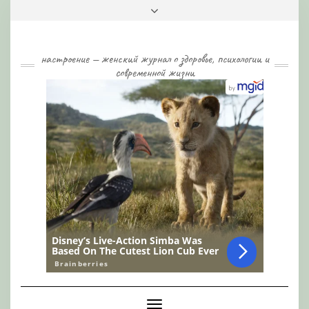
Skip
Toggle
to
header
content
настроение — женский журнал о здоровье, психологии и
современной жизни
Toggle