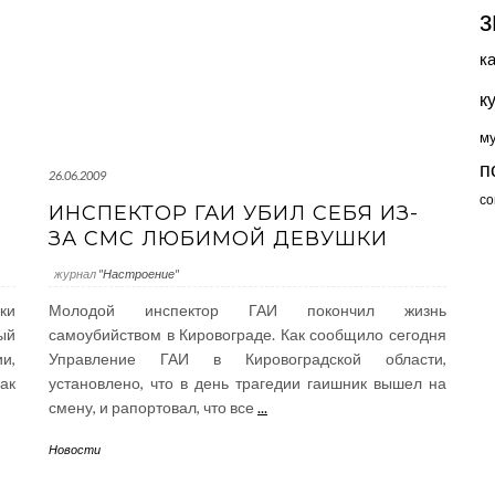
з
к
к
м
п
26.06.2009
со
ИНСПЕКТОР ГАИ УБИЛ СЕБЯ ИЗ-
ЗА СМС ЛЮБИМОЙ ДЕВУШКИ
журнал
"Настроение"
ки
Молодой инспектор ГАИ покончил жизнь
ый
самоубийством в Кировограде. Как сообщило сегодня
и,
Управление ГАИ в Кировоградской области,
ак
установлено, что в день трагедии гаишник вышел на
смену, и рапортовал, что все
...
Новости