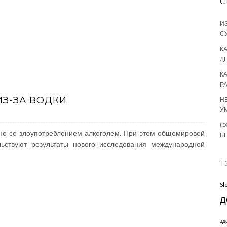
С
И
С
КА
Д
К
Р
З-ЗА ВОДКИ
Н
У
С
но со злоупотреблением алкоголем. При этом общемировой
Б
ьствуют результаты нового исследования международной
Т
Sl
д
зд