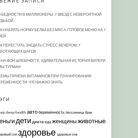
ВЕЖИЕ ЗАПИСИ
З БЕДНОСТИ В МИЛЛИОНЕРЫ: 7 ЗВЕЗД С НЕВЕРОЯТНОЙ
УДЬБОЙ
К НАБРАТЬ НОРМУ БЕЛКА БЕЗ МЯСА: ГОТОВОЕ МЕНЮ НА 7
НЕЙ
АК ПЕРЕСТАТЬ ЗАЕДАТЬ СТРЕСС ВЕЧЕРОМ: 7
АБОТАЮЩИХ ШАГОВ
ЕНА ФОН ШЛЕБРЮГГЕ: УДИВИТЕЛЬНАЯ ИСТОРИЯ МАТЕРИ
МЫ ТУРМАН
ХЕМЫ ПРИЕМА ВИТАМИНОВ ПРИ ПЛАНИРОВАНИИ
ЕРЕМЕННОСТИ: ЧТО ВАЖНО ЗНАТЬ
ЭГИ
авто
беременность
eep
sleep-health
бессонница
брак
дети
еньги
животные
женщины
диета
еда
здоровье
оровый сон
здоровье сна