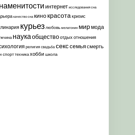
наменитости
интернет
исследования сна
красота
кино
арьера
кризис
качество сна
курьез
мир
мода
улинария
любовь
мелатонин
наука
общество
отдых
отношения
ужчина
секс
семья
сихология
смерть
религия
свадьба
хобби
спорт
школа
техника
н