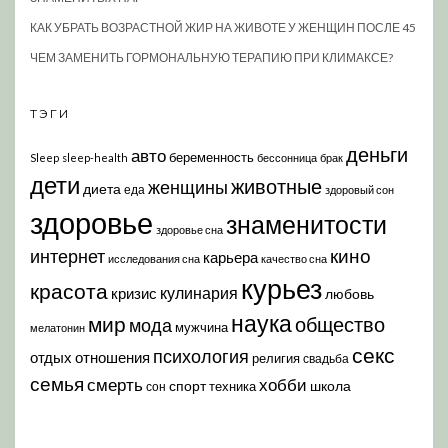
КАК УБРАТЬ ВОЗРАСТНОЙ ЖИР НА ЖИВОТЕ У ЖЕНЩИН ПОСЛЕ 45
ЧЕМ ЗАМЕНИТЬ ГОРМОНАЛЬНУЮ ТЕРАПИЮ ПРИ КЛИМАКСЕ?
ТЭГИ
деньги
авто
беременность
Sleep
sleep-health
бессонница
брак
дети
животные
женщины
диета
еда
здоровый сон
здоровье
знаменитости
здоровье сна
кино
интернет
карьера
исследования сна
качество сна
курьез
красота
кулинария
кризис
любовь
наука
мир
общество
мода
мужчина
мелатонин
секс
психология
отдых
отношения
религия
свадьба
семья
хобби
смерть
спорт
школа
техника
сон