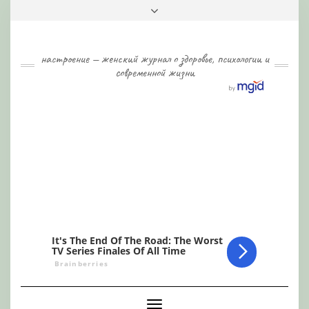
Skip
Toggle
to
header
content
настроение — женский журнал о здоровье, психологии и
современной жизни
Toggle