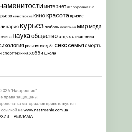
наменитости
интернет
исследования сна
красота
кино
арьера
кризис
качество сна
курьез
мир
мода
улинария
любовь
мелатонин
наука
общество
отдых
отношения
ужчина
секс
семья
сихология
смерть
религия
свадьба
хобби
спорт
школа
техника
н
 2026 "Настроение"
се права защищены.
ерепечатка материалов приветствуется
о ссылкой на
www.nastroenie.com.ua
РХИВ
РЕКЛАМА