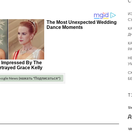
С
И
С
КА
Д
К
Р
Н
У
С
oogle News (нажать "Подписаться")
Б
Т
Sl
д
зд