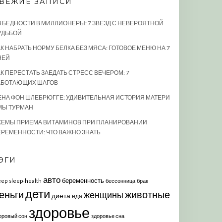
ВЕЖИЕ ЗАПИСИ
З БЕДНОСТИ В МИЛЛИОНЕРЫ: 7 ЗВЕЗД С НЕВЕРОЯТНОЙ
УДЬБОЙ
К НАБРАТЬ НОРМУ БЕЛКА БЕЗ МЯСА: ГОТОВОЕ МЕНЮ НА 7
НЕЙ
АК ПЕРЕСТАТЬ ЗАЕДАТЬ СТРЕСС ВЕЧЕРОМ: 7
АБОТАЮЩИХ ШАГОВ
ЕНА ФОН ШЛЕБРЮГГЕ: УДИВИТЕЛЬНАЯ ИСТОРИЯ МАТЕРИ
МЫ ТУРМАН
ХЕМЫ ПРИЕМА ВИТАМИНОВ ПРИ ПЛАНИРОВАНИИ
ЕРЕМЕННОСТИ: ЧТО ВАЖНО ЗНАТЬ
ЭГИ
авто
беременность
eep
sleep-health
бессонница
брак
дети
еньги
животные
женщины
диета
еда
здоровье
оровый сон
здоровье сна