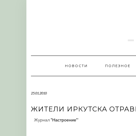
Skip
to
content
НОВОСТИ
ПОЛЕЗНОЕ
25.01.2010
ЖИТЕЛИ ИРКУТСКА ОТРА
Журнал
"Настроение"
'