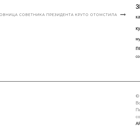
з
ОВНИЦА СОВЕТНИКА ПРЕЗИДЕНТА КРУТО ОТОМСТИЛА
к
к
м
п
со
©
В
П
с
А