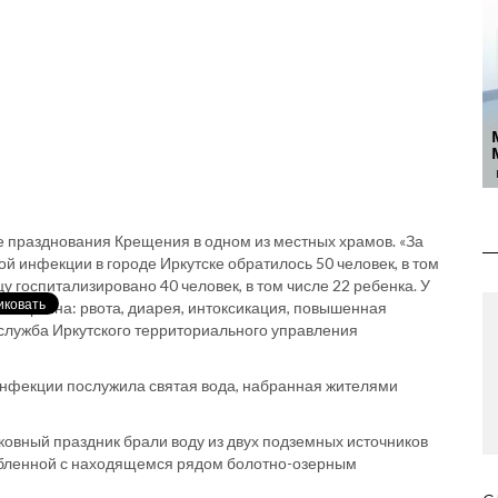
е празднования Крещения в одном из местных храмов. «За
 инфекции в городе Иркутске обратилось 50 человек, в том
 госпитализировано 40 человек, в том числе 22 ребенка. У
я картина: рвота, диарея, интоксикация, повышенная
-служба Иркутского территориального управления
нфекции послужила святая вода, набранная жителями
овный праздник брали воду из двух подземных источников
убленной с находящемся рядом болотно-озерным