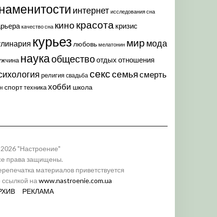
наменитости
интернет
исследования сна
красота
кино
арьера
кризис
качество сна
курьез
мир
мода
улинария
любовь
мелатонин
наука
общество
отдых
отношения
ужчина
секс
семья
сихология
смерть
религия
свадьба
хобби
спорт
школа
техника
н
 2026 "Настроение"
се права защищены.
ерепечатка материалов приветствуется
о ссылкой на
www.nastroenie.com.ua
РХИВ
РЕКЛАМА