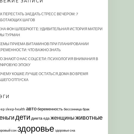
ВЕЖИЕ ЗАПИСИ
АК ПЕРЕСТАТЬ ЗАЕДАТЬ СТРЕСС ВЕЧЕРОМ: 7
АБОТАЮЩИХ ШАГОВ
ЕНА ФОН ШЛЕБРЮГГЕ: УДИВИТЕЛЬНАЯ ИСТОРИЯ МАТЕРИ
МЫ ТУРМАН
ХЕМЫ ПРИЕМА ВИТАМИНОВ ПРИ ПЛАНИРОВАНИИ
ЕРЕМЕННОСТИ: ЧТО ВАЖНО ЗНАТЬ
ТО ЗНАЮТ О НАС СОЦСЕТИ: ПСИХОЛОГИЯ ВНИМАНИЯ В
ИФРОВУЮ ЭПОХУ
ОЧЕМУ КОШКЕ ЛУЧШЕ ОСТАТЬСЯ ДОМА ВО ВРЕМЯ
АШЕГО ОТПУСКА
ЭГИ
авто
беременность
eep
sleep-health
бессонница
брак
дети
еньги
животные
женщины
диета
еда
здоровье
оровый сон
здоровье сна