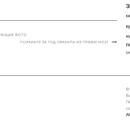
з
к
к
УЮЩИЕ ФОТО
м
ПСИХИАТР ЗА ГОД СВЯЗАЛА ИЗ ПРЯЖИ МОЗГ
п
со
©
В
П
с
А