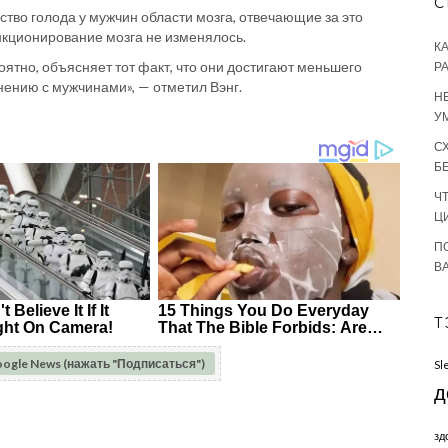
С
вство голода у мужчин области мозга, отвечающие за это
нкционирование мозга не изменялось.
К
ятно, объясняет тот факт, что они достигают меньшего
Р
нению с мужчинами», — отметил Вэнг.
Н
У
С
Б
Ч
Ц
П
В
Т
oogle News (нажать "Подписаться")
Sl
д
зд