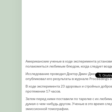
Американские ученые в ходе эксперимента установ
полакомиться любимым блюдом, когда следует возде
Исследование проводил Доктор Джин-Джек Вэнг в н
опубликовал его результаты в журнале Proceedings of
В ходе эксперимента 23 здоровых и стройных добро
протяжении 17 часов.
Затем перед ними поставили по тарелке с их любим
думая о чем-нибудь другом. Ученые в это время сле
эмиссионной томографии.