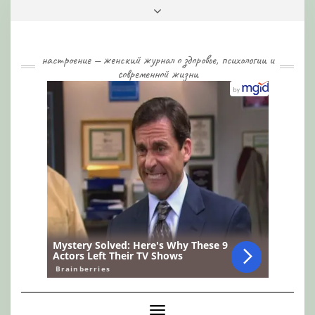
Skip
Toggle
to
header
content
настроение — женский журнал о здоровье, психологии и
современной жизни
Toggle