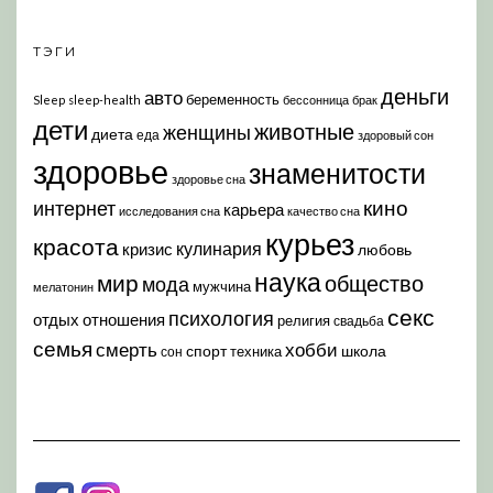
ТЭГИ
деньги
авто
беременность
Sleep
sleep-health
бессонница
брак
дети
животные
женщины
диета
еда
здоровый сон
здоровье
знаменитости
здоровье сна
кино
интернет
карьера
исследования сна
качество сна
курьез
красота
кулинария
кризис
любовь
наука
мир
общество
мода
мужчина
мелатонин
секс
психология
отдых
отношения
религия
свадьба
семья
хобби
смерть
спорт
школа
техника
сон