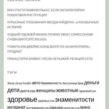
КАК СПАСТИ ЗАМИОКУЛЬКАС, ЕСЛИ ЗАГНИЛИ КОРНИ:
ПОШАГОВАЯ ИНСТРУКЦИЯ
КУРЬЕЗНЫЕ ТРЕБОВАНИЯ ЗВЕЗД В РАЙДЕРАХ: 10 НЕОБЫЧНЫХ
ИСТОРИЙ
ХУДШИЙ ГОД МОЕЙ ЖИЗНИ: ПОЧЕМУ МЕМ С СИМПСОНАМИ
СНОВА ВИРУСИТСЯ В 2026
ПОЖИТЬ КАК ДЖЕЙМС БОНД: ВИЛЛУ ИЗ «КАЗИНО РОЯЛЬ»
ПРОДАЮТ
ПРИНЦ ГАРРИ ЗАЯВИЛ, ЧТО ОН НЕ РЫЖИЙ: РЕАКЦИЯ СЕТИ
ТЭГИ
деньги
авто
беременность
Sleep
sleep-health
бессонница
брак
дети
животные
женщины
диета
еда
здоровый сон
здоровье
знаменитости
здоровье сна
кино
интернет
карьера
исследования сна
качество сна