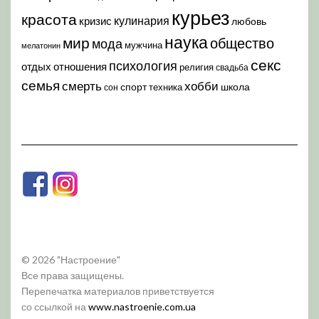
курьез
красота
кулинария
кризис
любовь
наука
мир
общество
мода
мужчина
мелатонин
секс
психология
отдых
отношения
религия
свадьба
семья
хобби
смерть
спорт
школа
техника
сон
© 2026 "Настроение"
Все права защищены.
Перепечатка материалов приветствуется
со ссылкой на
www.nastroenie.com.ua