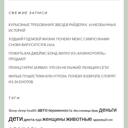
СВЕЖИЕ ЗАПИСИ
КУРЬЕЗНЫЕ ТРЕБОВАНИЯ ЗВЕЗД В РАЙДЕРАХ: 10 НЕОБЫЧНЫХ
ИСТОРИЙ
ХУДШИЙ ГОД МОЕЙ ЖИЗНИ: ПОЧЕМУ МЕМ С СИМПСОНАМИ
СНОВА ВИРУСИТСЯ В 2026
ПОЖИТЬ КАК ДЖЕЙМС БОНД: ВИЛЛУ ИЗ «КАЗИНО РОЯЛЬ»
ПРОДАЮТ
ПРИНЦ ГАРРИ ЗАЯВИЛ, ЧТО ОН НЕ РЫЖИЙ: РЕАКЦИЯ СЕТИ
МИЛЫЕ ПУШИСТИКИ ИЛИ УГРОЗА: ПОЧЕМУ В ЕВРОПЕ СПОРЯТ
ИЗ-ЗА ЕНОТОВ
ТЭГИ
деньги
авто
беременность
Sleep
sleep-health
бессонница
брак
дети
животные
женщины
диета
еда
здоровый сон