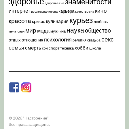
здоровье
знаменитости
здоровье сна
кино
интернет
карьера
исследования сна
качество сна
курьез
красота
кулинария
кризис
любовь
наука
мир
общество
мода
мужчина
мелатонин
секс
психология
отдых
отношения
религия
свадьба
семья
хобби
смерть
спорт
школа
техника
сон
© 2026 "Настроение"
Все права защищены.