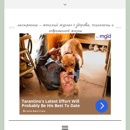
Skip
Toggle
to
header
content
настроение — женский журнал о здоровье, психологии и
современной жизни
Toggle