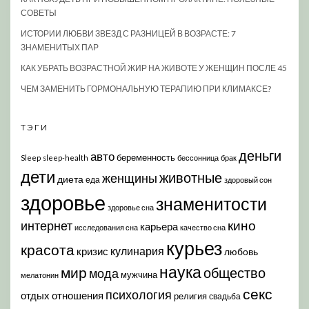
СОВЕТЫ
ИСТОРИИ ЛЮБВИ ЗВЕЗД С РАЗНИЦЕЙ В ВОЗРАСТЕ: 7
ЗНАМЕНИТЫХ ПАР
КАК УБРАТЬ ВОЗРАСТНОЙ ЖИР НА ЖИВОТЕ У ЖЕНЩИН ПОСЛЕ 45
ЧЕМ ЗАМЕНИТЬ ГОРМОНАЛЬНУЮ ТЕРАПИЮ ПРИ КЛИМАКСЕ?
ТЭГИ
деньги
авто
беременность
Sleep
sleep-health
бессонница
брак
дети
животные
женщины
диета
еда
здоровый сон
здоровье
знаменитости
здоровье сна
кино
интернет
карьера
исследования сна
качество сна
курьез
красота
кулинария
кризис
любовь
наука
мир
общество
мода
мужчина
мелатонин
секс
психология
отдых
отношения
религия
свадьба