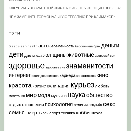
КАК УБРАТЬ ВОЗРАСТНОЙ ЖИР НА ЖИВОТЕ У ЖЕНЩИН ПОСЛЕ 45
ЧЕМ ЗАМЕНИТЬ ГОРМОНАЛЬНУЮ ТЕРАПИЮ ПРИ КЛИМАКСЕ?
ТЭГИ
деньги
авто
беременность
Sleep
sleep-health
бессонница
брак
дети
животные
женщины
диета
еда
здоровый сон
здоровье
знаменитости
здоровье сна
кино
интернет
карьера
исследования сна
качество сна
курьез
красота
кулинария
кризис
любовь
наука
мир
общество
мода
мужчина
мелатонин
секс
психология
отдых
отношения
религия
свадьба
семья
хобби
смерть
спорт
школа
техника
сон