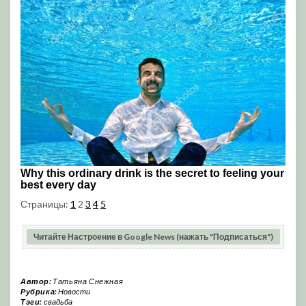
Страницы:
1
2
3
4
5
Читайте Настроение в Google News (нажать "Подписаться")
Автор:
Татьяна Снежная
Рубрика:
Новости
Тэги:
свадьба