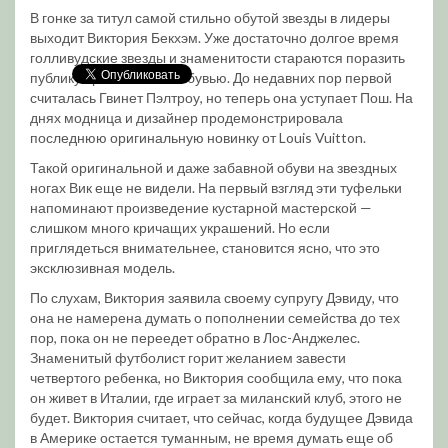
В гонке за титул самой стильно обутой звезды в лидеры
выходит Виктория Бекхэм. Уже достаточно долгое время
голливудские звезды и знаменитости стараются поразить
публику оригинальной обувью. До недавних пор первой
считалась Гвинет Пэлтроу, но теперь она уступает Пош. На
днях модница и дизайнер продемонстрировала
последнюю оригинальную новинку от Louis Vuitton.
Такой оригинальной и даже забавной обуви на звездных
ногах Вик еще не видели. На первый взгляд эти туфельки
напоминают произведение кустарной мастерской —
слишком много кричащих украшений. Но если
приглядеться внимательнее, становится ясно, что это
эксклюзивная модель.
По слухам, Виктория заявила своему супругу Дэвиду, что
она не намерена думать о пополнении семейства до тех
пор, пока он не переедет обратно в Лос-Анджелес.
Знаменитый футболист горит желанием завести
четвертого ребенка, но Виктория сообщила ему, что пока
он живет в Италии, где играет за миланский клуб, этого не
будет. Виктория считает, что сейчас, когда будущее Дэвида
в Америке остается туманным, не время думать еще об