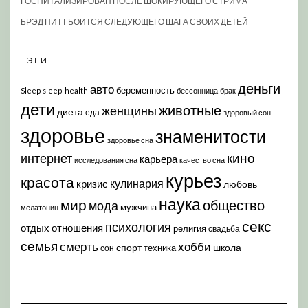
ГОСПИТАЛИЗИРОВАН ПОСЛЕ ШОКИРУЮЩЕГО СТРИМА
БРЭД ПИТТ БОИТСЯ СЛЕДУЮЩЕГО ШАГА СВОИХ ДЕТЕЙ
ТЭГИ
деньги
авто
беременность
Sleep
sleep-health
бессонница
брак
дети
животные
женщины
диета
еда
здоровый сон
здоровье
знаменитости
здоровье сна
кино
интернет
карьера
исследования сна
качество сна
курьез
красота
кулинария
кризис
любовь
наука
мир
общество
мода
мужчина
мелатонин
секс
психология
отдых
отношения
религия
свадьба
семья
хобби
смерть
спорт
школа
техника
сон