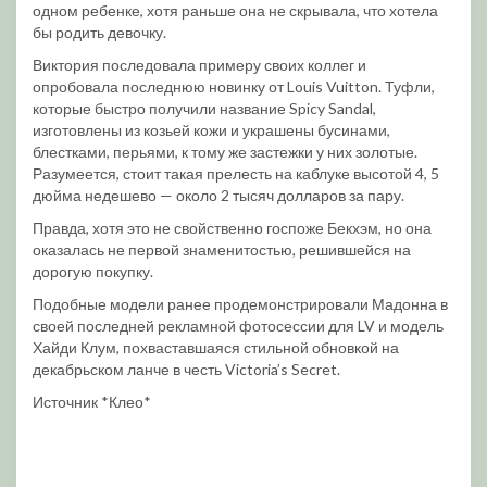
одном ребенке, хотя раньше она не скрывала, что хотела
бы родить девочку.
Виктория последовала примеру своих коллег и
опробовала последнюю новинку от Louis Vuitton. Туфли,
которые быстро получили название Spicy Sandal,
изготовлены из козьей кожи и украшены бусинами,
блестками, перьями, к тому же застежки у них золотые.
Разумеется, стоит такая прелесть на каблуке высотой 4, 5
дюйма недешево — около 2 тысяч долларов за пару.
Правда, хотя это не свойственно госпоже Бекхэм, но она
оказалась не первой знаменитостью, решившейся на
дорогую покупку.
Подобные модели ранее продемонстрировали Мадонна в
своей последней рекламной фотосессии для LV и модель
Хайди Клум, похваставшаяся стильной обновкой на
декабрьском ланче в честь Victoria’s Secret.
Источник *Клео*