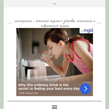
Skip
Toggle
to
header
content
настроение — женский журнал о здоровье, психологии и
современной жизни
Toggle