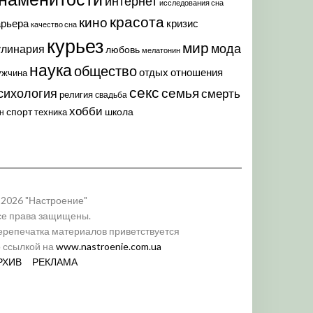
интернет
исследования сна
красота
кино
арьера
кризис
качество сна
курьез
мир
мода
улинария
любовь
мелатонин
наука
общество
отдых
отношения
ужчина
секс
семья
сихология
смерть
религия
свадьба
хобби
спорт
школа
техника
н
 2026 "Настроение"
се права защищены.
ерепечатка материалов приветствуется
о ссылкой на
www.nastroenie.com.ua
РХИВ
РЕКЛАМА