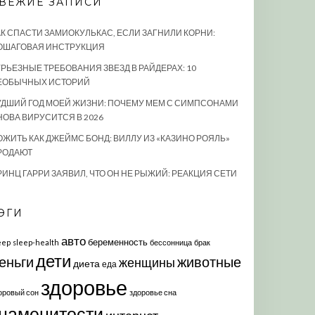
ВЕЖИЕ ЗАПИСИ
АК СПАСТИ ЗАМИОКУЛЬКАС, ЕСЛИ ЗАГНИЛИ КОРНИ:
ОШАГОВАЯ ИНСТРУКЦИЯ
УРЬЕЗНЫЕ ТРЕБОВАНИЯ ЗВЕЗД В РАЙДЕРАХ: 10
ЕОБЫЧНЫХ ИСТОРИЙ
УДШИЙ ГОД МОЕЙ ЖИЗНИ: ПОЧЕМУ МЕМ С СИМПСОНАМИ
НОВА ВИРУСИТСЯ В 2026
ОЖИТЬ КАК ДЖЕЙМС БОНД: ВИЛЛУ ИЗ «КАЗИНО РОЯЛЬ»
РОДАЮТ
РИНЦ ГАРРИ ЗАЯВИЛ, ЧТО ОН НЕ РЫЖИЙ: РЕАКЦИЯ СЕТИ
ЭГИ
авто
беременность
eep
sleep-health
бессонница
брак
дети
еньги
животные
женщины
диета
еда
здоровье
оровый сон
здоровье сна
наменитости