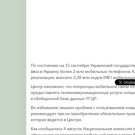
По состоянию на 15 сентября Украинский государс
ввоз в Украину более 2 млн мобильных телефонов. Ка
реализации, внесено 2,38 млн кодов IMEI мобильны
Центр напомнил, что операторы мобильной связи об
предоставлять телекоммуникационные услуги только
в обобщенной базе данных УГЦР.
Во избежание лишних проблем с пользованием но
рекомендует при их приобретении обязательно пров
которая ведется в Центре.
Как сообщалось 4 августа, Национальная комиссия п
обращения от операторов мобильной связи с просьб