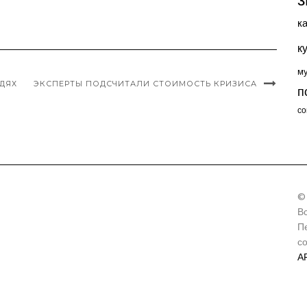
к
к
м
ДЯХ
ЭКСПЕРТЫ ПОДСЧИТАЛИ СТОИМОСТЬ КРИЗИСА
п
со
©
В
П
с
А