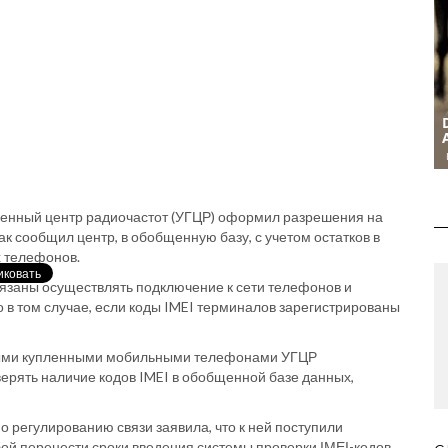
твенный центр радиочастот (УГЦР) оформил разрешения на
к сообщил центр, в обобщенную базу, с учетом остатков в
х телефонов.
язаны осуществлять подключение к сети телефонов и
 в том случае, если коды IMEI терминалов зарегистрированы
выми купленными мобильными телефонами УГЦР
ерять наличие кодов IMEI в обобщенной базе данных,
о регулированию связи заявила, что к ней поступили
ой перенести сроки введения системы проверки ІМЕІ-кодов.