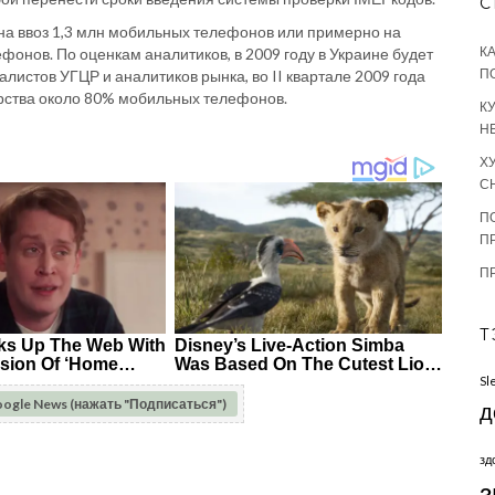
С
на ввоз 1,3 млн мобильных телефонов или примерно на
К
ефонов. По оценкам аналитиков, в 2009 году в Украине будет
П
листов УГЦР и аналитиков рынка, во II квартале 2009 года
арства около 80% мобильных телефонов.
К
Н
Х
С
П
П
П
Т
Sl
oogle News (нажать "Подписаться")
д
зд
з