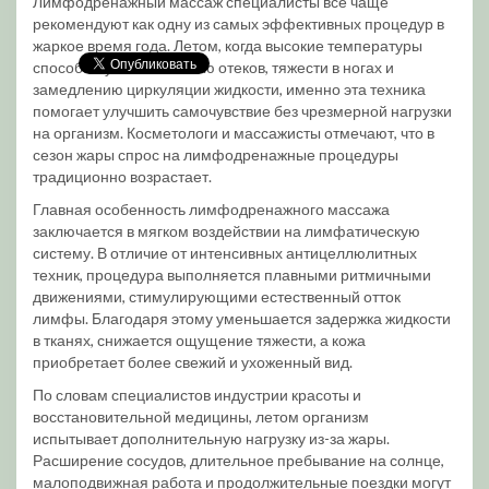
Лимфодренажный массаж специалисты все чаще
рекомендуют как одну из самых эффективных процедур в
жаркое время года. Летом, когда высокие температуры
способствуют появлению отеков, тяжести в ногах и
замедлению циркуляции жидкости, именно эта техника
помогает улучшить самочувствие без чрезмерной нагрузки
на организм. Косметологи и массажисты отмечают, что в
сезон жары спрос на лимфодренажные процедуры
традиционно возрастает.
Главная особенность лимфодренажного массажа
заключается в мягком воздействии на лимфатическую
систему. В отличие от интенсивных антицеллюлитных
техник, процедура выполняется плавными ритмичными
движениями, стимулирующими естественный отток
лимфы. Благодаря этому уменьшается задержка жидкости
в тканях, снижается ощущение тяжести, а кожа
приобретает более свежий и ухоженный вид.
По словам специалистов индустрии красоты и
восстановительной медицины, летом организм
испытывает дополнительную нагрузку из-за жары.
Расширение сосудов, длительное пребывание на солнце,
малоподвижная работа и продолжительные поездки могут