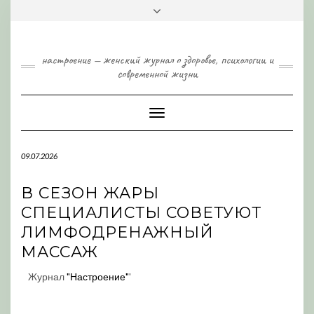
Skip
Toggle
to
header
content
настроение — женский журнал о здоровье, психологии и
современной жизни
Toggle
Navigation
09.07.2026
В СЕЗОН ЖАРЫ
СПЕЦИАЛИСТЫ СОВЕТУЮТ
ЛИМФОДРЕНАЖНЫЙ
МАССАЖ
Журнал
"Настроение"
'