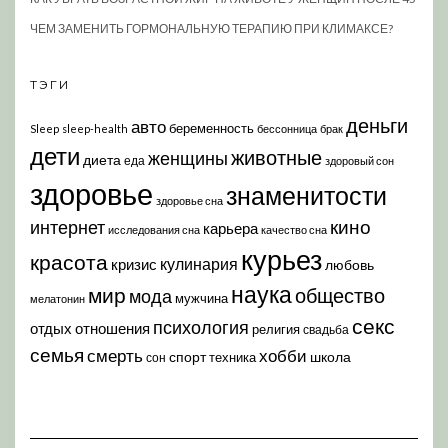
ЧЕМ ЗАМЕНИТЬ ГОРМОНАЛЬНУЮ ТЕРАПИЮ ПРИ КЛИМАКСЕ?
ТЭГИ
деньги
авто
беременность
Sleep
sleep-health
бессонница
брак
дети
животные
женщины
диета
еда
здоровый сон
здоровье
знаменитости
здоровье сна
кино
интернет
карьера
исследования сна
качество сна
курьез
красота
кулинария
кризис
любовь
наука
мир
общество
мода
мужчина
мелатонин
секс
психология
отдых
отношения
религия
свадьба
семья
хобби
смерть
спорт
школа
техника
сон