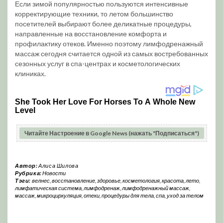
Если зимой популярностью пользуются интенсивные
корректирующие техники, то летом большинство
посетителей выбирают более деликатные процедуры,
направленные на восстановление комфорта и
профилактику отеков. Именно поэтому лимфодренажный
массаж сегодня считается одной из самых востребованных
сезонных услуг в спа-центрах и косметологических
клиниках.
Читайте Настроение в Google News (нажать "Подписаться")
Автор:
Алиса Шилова
Рубрика:
Новости
Тэги:
велнес
,
восстановление
,
здоровье
,
косметология
,
красота
,
лето
,
лимфатическая система
,
лимфодренаж
,
лимфодренажный массаж
,
массаж
,
микроциркуляция
,
отеки
,
процедуры для тела
,
спа
,
уход за телом