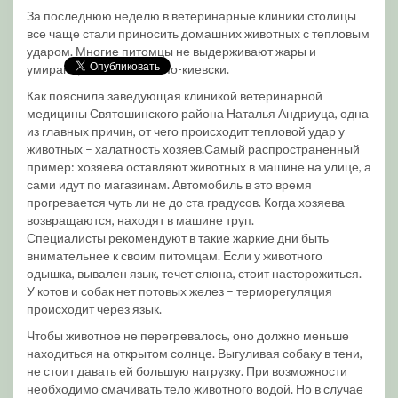
За последнюю неделю в ветеринарные клиники столицы
все чаще стали приносить домашних животных с тепловым
ударом. Многие питомцы не выдерживают жары и
умирают, пишет Газета по-киевски.
Как пояснила заведующая клиникой ветеринарной
медицины Святошинского района Наталья Андриуца, одна
из главных причин, от чего происходит тепловой удар у
животных – халатность хозяев.Самый распространенный
пример: хозяева оставляют животных в машине на улице, а
сами идут по магазинам. Автомобиль в это время
прогревается чуть ли не до ста градусов. Когда хозяева
возвращаются, находят в машине труп.
Специалисты рекомендуют в такие жаркие дни быть
внимательнее к своим питомцам. Если у животного
одышка, вывален язык, течет слюна, стоит насторожиться.
У котов и собак нет потовых желез – терморегуляция
происходит через язык.
Чтобы животное не перегревалось, оно должно меньше
находиться на открытом солнце. Выгуливая собаку в тени,
не стоит давать ей большую нагрузку. При возможности
необходимо смачивать тело животного водой. Но в случае