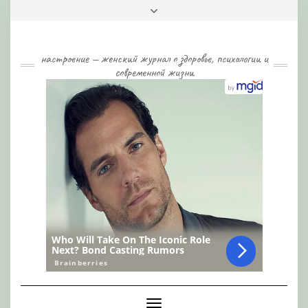
Skip
Toggle
to
header
content
настроение — женский журнал о здоровье, психологии и
современной жизни
Toggle