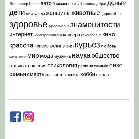
деньги
авто
беременность
Sleep
sleep-health
бессонница
брак
дети
животные
женщины
диета
еда
здоровый сон
здоровье
знаменитости
здоровье сна
кино
интернет
карьера
исследования сна
качество сна
курьез
красота
кулинария
кризис
любовь
наука
мир
общество
мода
мужчина
мелатонин
секс
психология
отдых
отношения
религия
свадьба
семья
хобби
смерть
спорт
школа
техника
сон