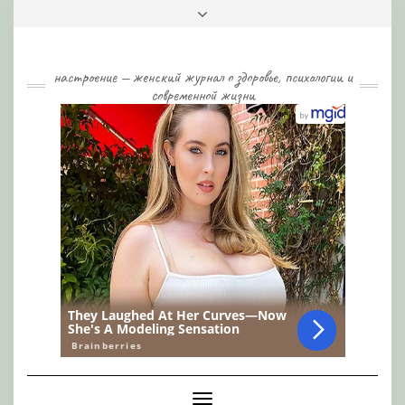
Skip
Toggle
to
header
content
настроение — женский журнал о здоровье, психологии и
современной жизни
Toggle