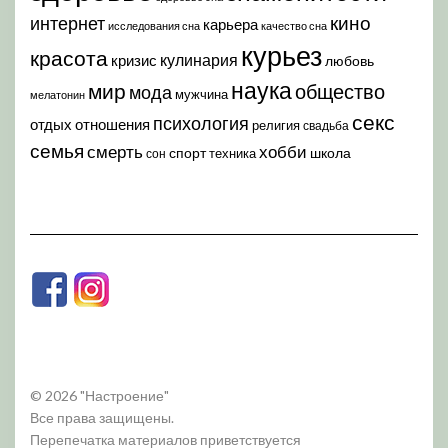
кино
интернет
карьера
исследования сна
качество сна
курьез
красота
кулинария
кризис
любовь
наука
мир
общество
мода
мужчина
мелатонин
секс
психология
отдых
отношения
религия
свадьба
семья
хобби
смерть
спорт
школа
техника
сон
© 2026 "Настроение"
Все права защищены.
Перепечатка материалов приветствуется