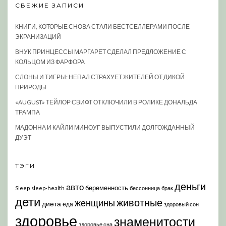
СВЕЖИЕ ЗАПИСИ
КНИГИ, КОТОРЫЕ СНОВА СТАЛИ БЕСТСЕЛЛЕРАМИ ПОСЛЕ
ЭКРАНИЗАЦИЙ
ВНУК ПРИНЦЕССЫ МАРГАРЕТ СДЕЛАЛ ПРЕДЛОЖЕНИЕ С
КОЛЬЦОМ ИЗ ФАРФОРА
СЛОНЫ И ТИГРЫ: НЕПАЛ СТРАХУЕТ ЖИТЕЛЕЙ ОТ ДИКОЙ
ПРИРОДЫ
«AUGUST» ТЕЙЛОР СВИФТ ОТКЛЮЧИЛИ В РОЛИКЕ ДОНАЛЬДА
ТРАМПА
МАДОННА И КАЙЛИ МИНОУГ ВЫПУСТИЛИ ДОЛГОЖДАННЫЙ
ДУЭТ
ТЭГИ
деньги
авто
беременность
Sleep
sleep-health
бессонница
брак
дети
животные
женщины
диета
еда
здоровый сон
здоровье
знаменитости
здоровье сна