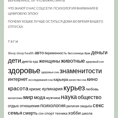
БЕРЕМЕННОСТИ: ЧТО ВАЖНО ЗНАТЬ
ЧТО ЗНАЮТ О НАС СОЦСЕТИ: ПСИХОЛОГИЯ ВНИМАНИЯ В
ЦИФРОВУЮ ЭПОХУ
ПОЧЕМУ КОШКЕ ЛУЧШЕ ОСТАТЬСЯ ДОМА ВО ВРЕМЯ ВАШЕГО
ОТПУСКА
ТЭГИ
деньги
авто
беременность
Sleep
sleep-health
бессонница
брак
дети
животные
женщины
диета
еда
здоровый сон
здоровье
знаменитости
здоровье сна
кино
интернет
карьера
исследования сна
качество сна
курьез
красота
кулинария
кризис
любовь
наука
мир
общество
мода
мужчина
мелатонин
секс
психология
отдых
отношения
религия
свадьба
семья
хобби
смерть
спорт
школа
техника
сон