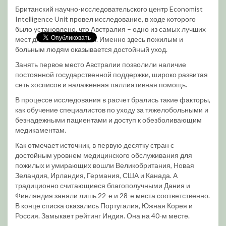
Британский научно-исследовательского центр Economist
Intelligence Unit провел исследование, в ходе которого
было установлено, что Австралия – одно из самых лучших
мест для жизни и смерти. Именно здесь пожилым и
больным людям оказывается достойный уход.
Занять первое место Австралии позволили наличие
постоянной государственной поддержки, широко развитая
сеть хосписов и налаженная паллиативная помощь.
В процессе исследования в расчет брались такие факторы,
как обучение специалистов по уходу за тяжелобольными и
безнадежными пациентами и доступ к обезболивающим
медикаментам.
Как отмечает источник, в первую десятку стран с
достойным уровнем медицинского обслуживания для
пожилых и умирающих вошли Великобритания, Новая
Зеландия, Ирландия, Германия, США и Канада. А
традиционно считающиеся благополучными Дания и
Финляндия заняли лишь 22-е и 28-е места соответственно.
В конце списка оказались Португалия, Южная Корея и
Россия. Замыкает рейтинг Индия. Она на 40-м месте.