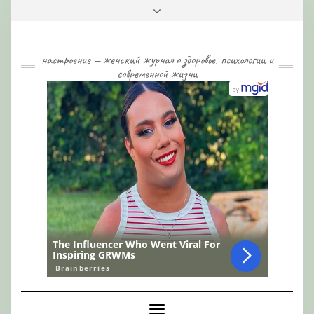
Skip
Toggle
to
header
content
настроение — женский журнал о здоровье, психологии и
современной жизни
Toggle