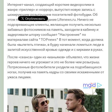
Интернет-канал, создающий короткие видеоролики в
жанре «триллер» и «хоррор», выпустил новую запись с
шокируюшим розыгрышем посетителей фотобудки. Об
этом пишет интернет-издание Lifenews.ru. Ничего не
подозревающие клиенты, желающие получить несколько
забавных фотоснимков на память, заходили в кабинку и
задергивали шторку сообщает *Настроение* по
материалам сайта *TOPnews* В тот момент, когда должна
была «вылететь птичка», в будку начинали ломиться люди в
залитой искусственной кровью одежде и с кирками в руках.
После «сеанса» один из «маньяков» объявлял, что жизни
героев ничего не угрожает и это не более чем розыгрыш.
Потрясенные фотолюбители уходили на подгибающихся
ногах, получив на память кадры со своими искаженными от
ужаса лицами.