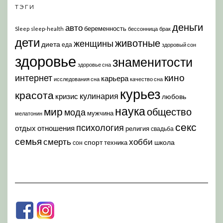
ТЭГИ
деньги
авто
беременность
Sleep
sleep-health
бессонница
брак
дети
животные
женщины
диета
еда
здоровый сон
здоровье
знаменитости
здоровье сна
кино
интернет
карьера
исследования сна
качество сна
курьез
красота
кулинария
кризис
любовь
наука
мир
общество
мода
мужчина
мелатонин
секс
психология
отдых
отношения
религия
свадьба
семья
хобби
смерть
спорт
школа
техника
сон