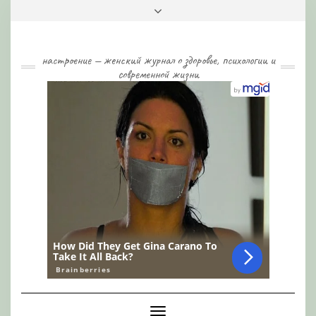
Skip
Toggle
to
header
content
настроение — женский журнал о здоровье, психологии и
современной жизни
Toggle