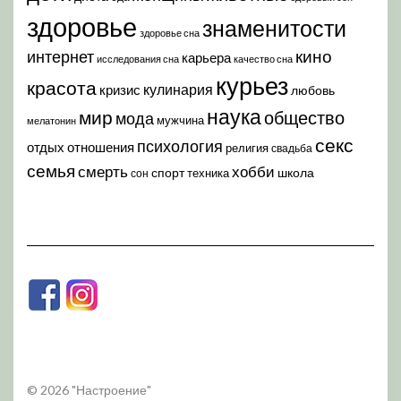
здоровье
знаменитости
здоровье сна
кино
интернет
карьера
исследования сна
качество сна
курьез
красота
кулинария
кризис
любовь
наука
мир
общество
мода
мужчина
мелатонин
секс
психология
отдых
отношения
религия
свадьба
семья
хобби
смерть
спорт
школа
техника
сон
© 2026 "Настроение"