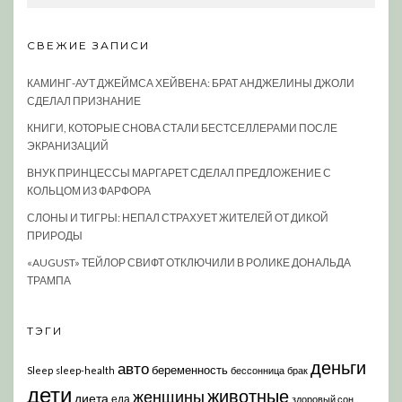
СВЕЖИЕ ЗАПИСИ
КАМИНГ-АУТ ДЖЕЙМСА ХЕЙВЕНА: БРАТ АНДЖЕЛИНЫ ДЖОЛИ
СДЕЛАЛ ПРИЗНАНИЕ
КНИГИ, КОТОРЫЕ СНОВА СТАЛИ БЕСТСЕЛЛЕРАМИ ПОСЛЕ
ЭКРАНИЗАЦИЙ
ВНУК ПРИНЦЕССЫ МАРГАРЕТ СДЕЛАЛ ПРЕДЛОЖЕНИЕ С
КОЛЬЦОМ ИЗ ФАРФОРА
СЛОНЫ И ТИГРЫ: НЕПАЛ СТРАХУЕТ ЖИТЕЛЕЙ ОТ ДИКОЙ
ПРИРОДЫ
«AUGUST» ТЕЙЛОР СВИФТ ОТКЛЮЧИЛИ В РОЛИКЕ ДОНАЛЬДА
ТРАМПА
ТЭГИ
деньги
авто
беременность
Sleep
sleep-health
бессонница
брак
дети
животные
женщины
диета
еда
здоровый сон