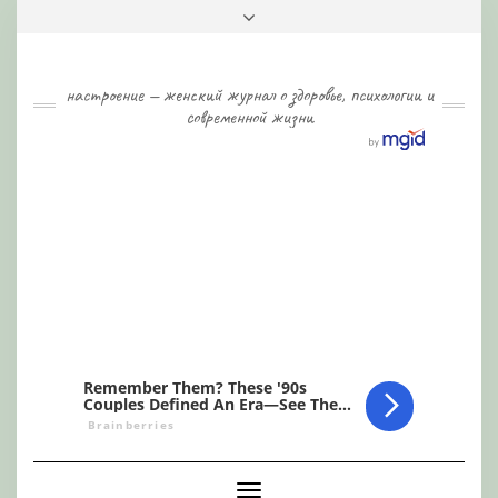
Skip
Toggle
to
header
content
настроение — женский журнал о здоровье, психологии и
современной жизни
Toggle