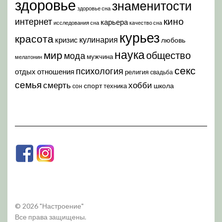
здоровье
знаменитости
здоровье сна
кино
интернет
карьера
исследования сна
качество сна
курьез
красота
кулинария
кризис
любовь
наука
мир
общество
мода
мужчина
мелатонин
секс
психология
отдых
отношения
религия
свадьба
семья
хобби
смерть
спорт
школа
техника
сон
© 2026 "Настроение"
Все права защищены.