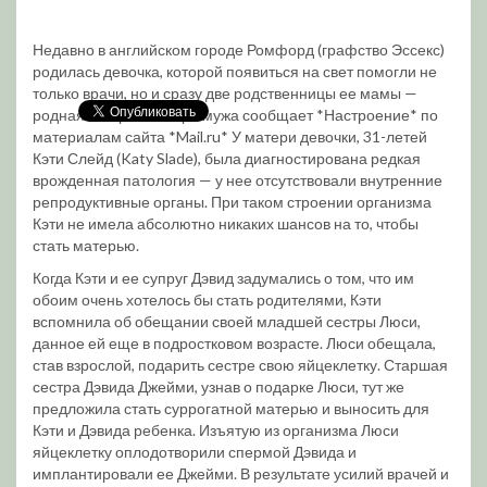
Недавно в английском городе Ромфорд (графство Эссекс)
родилась девочка, которой появиться на свет помогли не
только врачи, но и сразу две родственницы ее мамы —
родная сестра и сестра мужа сообщает *Настроение* по
материалам сайта *Mail.ru* У матери девочки, 31-летей
Кэти Слейд (Katy Slade), была диагностирована редкая
врожденная патология — у нее отсутствовали внутренние
репродуктивные органы. При таком строении организма
Кэти не имела абсолютно никаких шансов на то, чтобы
стать матерью.
Когда Кэти и ее супруг Дэвид задумались о том, что им
обоим очень хотелось бы стать родителями, Кэти
вспомнила об обещании своей младшей сестры Люси,
данное ей еще в подростковом возрасте. Люси обещала,
став взрослой, подарить сестре свою яйцеклетку. Старшая
сестра Дэвида Джейми, узнав о подарке Люси, тут же
предложила стать суррогатной матерью и выносить для
Кэти и Дэвида ребенка. Изъятую из организма Люси
яйцеклетку оплодотворили спермой Дэвида и
имплантировали ее Джейми. В результате усилий врачей и