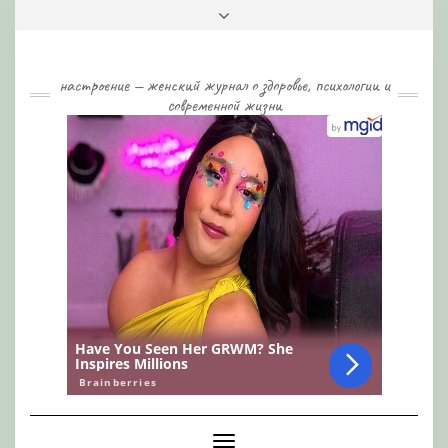
Skip
Toggle
to
header
content
настроение — женский журнал о здоровье, психологии и
современной жизни
Toggle