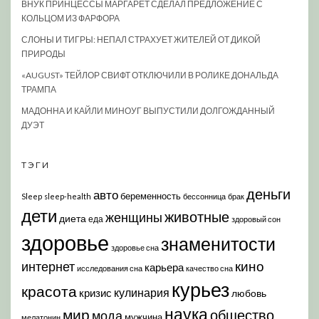
ВНУК ПРИНЦЕССЫ МАРГАРЕТ СДЕЛАЛ ПРЕДЛОЖЕНИЕ С
КОЛЬЦОМ ИЗ ФАРФОРА
СЛОНЫ И ТИГРЫ: НЕПАЛ СТРАХУЕТ ЖИТЕЛЕЙ ОТ ДИКОЙ
ПРИРОДЫ
«AUGUST» ТЕЙЛОР СВИФТ ОТКЛЮЧИЛИ В РОЛИКЕ ДОНАЛЬДА
ТРАМПА
МАДОННА И КАЙЛИ МИНОУГ ВЫПУСТИЛИ ДОЛГОЖДАННЫЙ
ДУЭТ
ТЭГИ
деньги
авто
беременность
Sleep
sleep-health
бессонница
брак
дети
животные
женщины
диета
еда
здоровый сон
здоровье
знаменитости
здоровье сна
кино
интернет
карьера
исследования сна
качество сна
курьез
красота
кулинария
кризис
любовь
наука
мир
общество
мода
мужчина
мелатонин