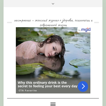
Skip
Toggle
to
header
content
настроение — женский журнал о здоровье, психологии и
современной жизни
Toggle