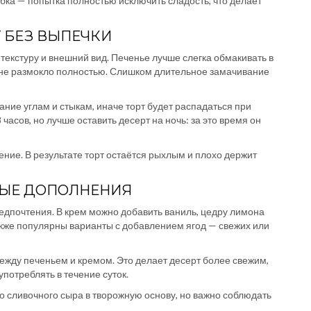
ибка — попытка полностью исключить сладость, что делает
Т БЕЗ ВЫПЕЧКИ
текстуру и внешний вид. Печенье лучше слегка обмакивать в
о не размокло полностью. Слишком длительное замачивание
ние углам и стыкам, иначе торт будет распадаться при
часов, но лучше оставить десерт на ночь: за это время он
ие. В результате торт остаётся рыхлым и плохо держит
ВЫЕ ДОПОЛНЕНИЯ
едпочтения. В крем можно добавить ваниль, цедру лимона
акже популярны варианты с добавлением ягод — свежих или
ежду печеньем и кремом. Это делает десерт более свежим,
потреблять в течение суток.
о сливочного сыра в творожную основу, но важно соблюдать