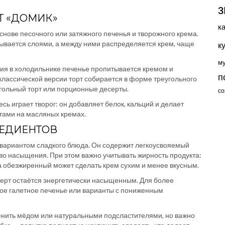
з
Т «ДОМИК»
к
основе песочного или затяжного печенья и творожного крема.
ывается слоями, а между ними распределяется крем, чаще
к
м
ия в холодильнике печенье пропитывается кремом и
п
 классической версии торт собирается в форме треугольного
угольный торт или порционные десерты.
со
сь играет творог: он добавляет белок, кальций и делает
тами на масляных кремах.
РЕДИЕНТОВ
» вариантом сладкого блюда. Он содержит легкоусвояемый
во насыщения. При этом важно учитывать жирность продукта:
а обезжиренный может сделать крем сухим и менее вкусным.
серт остаётся энергетически насыщенным. Для более
ое галетное печенье или варианты с пониженным
менить мёдом или натуральными подсластителями, но важно