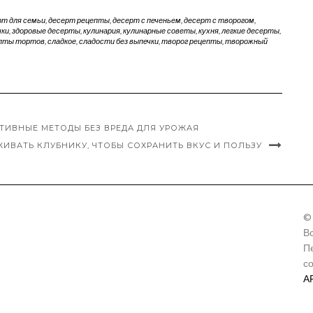
рт для семьи
,
десерт рецепты
,
десерт с печеньем
,
десерт с творогом
,
чки
,
здоровые десерты
,
кулинария
,
кулинарные советы
,
кухня
,
легкие десерты
,
пты тортов
,
сладкое
,
сладости без выпечки
,
творог рецепты
,
творожный
КТИВНЫЕ МЕТОДЫ БЕЗ ВРЕДА ДЛЯ УРОЖАЯ
ИВАТЬ КЛУБНИКУ, ЧТОБЫ СОХРАНИТЬ ВКУС И ПОЛЬЗУ
©
В
П
с
А