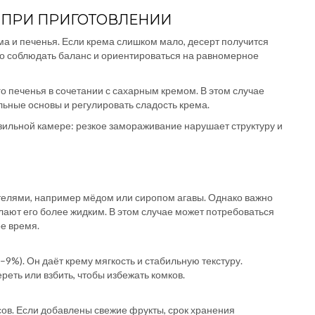
ПРИ ПРИГОТОВЛЕНИИ
 и печенья. Если крема слишком мало, десерт получится
но соблюдать баланс и ориентироваться на равномерное
 печенья в сочетании с сахарным кремом. В этом случае
льные основы и регулировать сладость крема.
зильной камере: резкое замораживание нарушает структуру и
телями, например мёдом или сиропом агавы. Однако важно
лают его более жидким. В этом случае может потребоваться
е время.
9%). Он даёт крему мягкость и стабильную текстуру.
еть или взбить, чтобы избежать комков.
сов. Если добавлены свежие фрукты, срок хранения