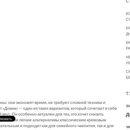
С
И
С
КА
Д
К
Р
Н
У
С
Б
Т
ны: они экономят время, не требуют сложной техники и
Sl
 «Домик» — один из таких вариантов, который сочетает в себе
д
вкус. Он особенно актуален для тех, кто хочет снизить
щет более лёгкие альтернативы классическим кремовым
ательным и подходит как для семейного чаепития, так и для
зд