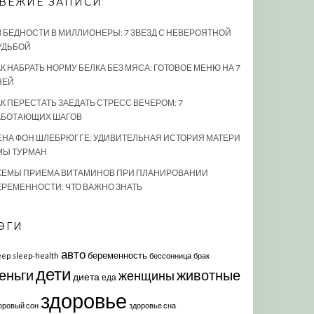
ВЕЖИЕ ЗАПИСИ
З БЕДНОСТИ В МИЛЛИОНЕРЫ: 7 ЗВЕЗД С НЕВЕРОЯТНОЙ
УДЬБОЙ
К НАБРАТЬ НОРМУ БЕЛКА БЕЗ МЯСА: ГОТОВОЕ МЕНЮ НА 7
НЕЙ
АК ПЕРЕСТАТЬ ЗАЕДАТЬ СТРЕСС ВЕЧЕРОМ: 7
АБОТАЮЩИХ ШАГОВ
ЕНА ФОН ШЛЕБРЮГГЕ: УДИВИТЕЛЬНАЯ ИСТОРИЯ МАТЕРИ
МЫ ТУРМАН
ХЕМЫ ПРИЕМА ВИТАМИНОВ ПРИ ПЛАНИРОВАНИИ
ЕРЕМЕННОСТИ: ЧТО ВАЖНО ЗНАТЬ
ЭГИ
авто
беременность
eep
sleep-health
бессонница
брак
дети
еньги
животные
женщины
диета
еда
здоровье
оровый сон
здоровье сна