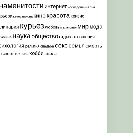
наменитости
интернет
исследования сна
красота
кино
арьера
кризис
качество сна
курьез
мир
мода
улинария
любовь
мелатонин
наука
общество
отдых
отношения
ужчина
секс
семья
сихология
смерть
религия
свадьба
хобби
спорт
школа
техника
н