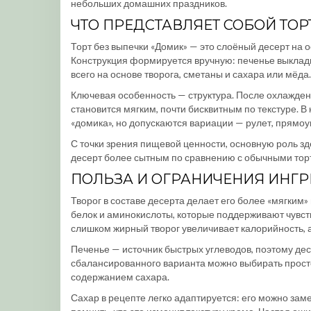
небольших домашних праздников.
ЧТО ПРЕДСТАВЛЯЕТ СОБОЙ ТОР
Торт без выпечки «Домик» — это слоёный десерт на 
Конструкция формируется вручную: печенье выклад
всего на основе творога, сметаны и сахара или мёда.
Ключевая особенность — структура. После охлажден
становится мягким, почти бисквитным по текстуре. В
«домика», но допускаются вариации — рулет, прямо
С точки зрения пищевой ценности, основную роль зде
десерт более сытным по сравнению с обычными тор
ПОЛЬЗА И ОГРАНИЧЕНИЯ ИНГ
Творог в составе десерта делает его более «мягким
белок и аминокислоты, которые поддерживают чувст
слишком жирный творог увеличивает калорийность, 
Печенье — источник быстрых углеводов, поэтому де
сбалансированного варианта можно выбирать прост
содержанием сахара.
Сахар в рецепте легко адаптируется: его можно за