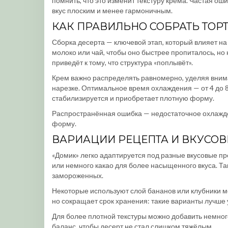
помнить, что это изменит текстуру крема. Частая ош
вкус плоским и менее гармоничным.
КАК ПРАВИЛЬНО СОБРАТЬ ТОР
Сборка десерта — ключевой этап, который влияет на 
молоко или чай, чтобы оно быстрее пропиталось, н
приведёт к тому, что структура «поплывёт».
Крем важно распределять равномерно, уделяя внима
нарезке. Оптимальное время охлаждения — от 4 до 8 
стабилизируется и приобретает плотную форму.
Распространённая ошибка — недостаточное охлажден
форму.
ВАРИАЦИИ РЕЦЕПТА И ВКУСО
«Домик» легко адаптируется под разные вкусовые пр
или немного какао для более насыщенного вкуса. Т
замороженных.
Некоторые используют слой бананов или клубники м
но сокращает срок хранения: такие варианты лучше у
Для более плотной текстуры можно добавить немног
баланс, чтобы десерт не стал слишком тяжёлым.