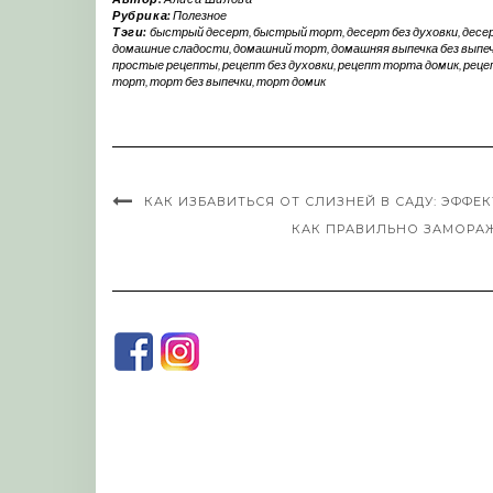
Рубрика:
Полезное
Тэги:
быстрый десерт
,
быстрый торт
,
десерт без духовки
,
десе
домашние сладости
,
домашний торт
,
домашняя выпечка без выпе
простые рецепты
,
рецепт без духовки
,
рецепт торта домик
,
реце
торт
,
торт без выпечки
,
торт домик
КАК ИЗБАВИТЬСЯ ОТ СЛИЗНЕЙ В САДУ: ЭФФЕ
КАК ПРАВИЛЬНО ЗАМОРАЖ