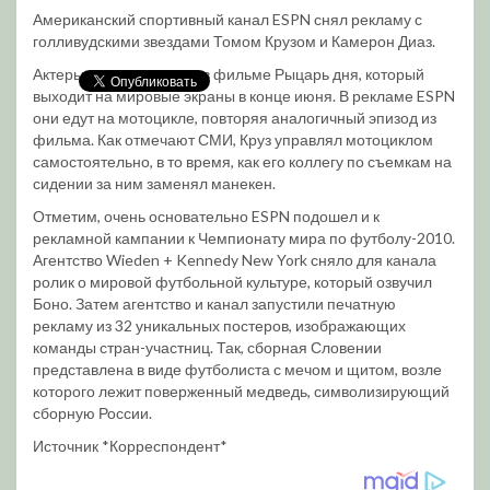
Американский спортивный канал ESPN снял рекламу с
голливудскими звездами Томом Крузом и Камерон Диаз.
Актеры снялись вместе в фильме Рыцарь дня, который
выходит на мировые экраны в конце июня. В рекламе ESPN
они едут на мотоцикле, повторяя аналогичный эпизод из
фильма. Как отмечают СМИ, Круз управлял мотоциклом
самостоятельно, в то время, как его коллегу по съемкам на
сидении за ним заменял манекен.
Отметим, очень основательно ESPN подошел и к
рекламной кампании к Чемпионату мира по футболу-2010.
Агентство Wieden + Kennedy New York сняло для канала
ролик о мировой футбольной культуре, который озвучил
Боно. Затем агентство и канал запустили печатную
рекламу из 32 уникальных постеров, изображающих
команды стран-участниц. Так, сборная Словении
представлена в виде футболиста с мечом и щитом, возле
которого лежит поверженный медведь, символизирующий
сборную России.
Источник *Корреспондент*