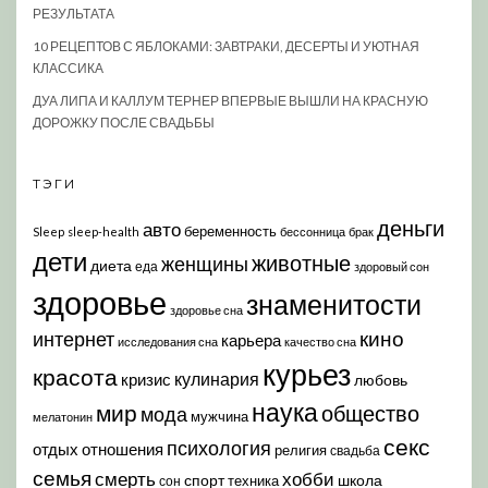
РЕЗУЛЬТАТА
10 РЕЦЕПТОВ С ЯБЛОКАМИ: ЗАВТРАКИ, ДЕСЕРТЫ И УЮТНАЯ
КЛАССИКА
ДУА ЛИПА И КАЛЛУМ ТЕРНЕР ВПЕРВЫЕ ВЫШЛИ НА КРАСНУЮ
ДОРОЖКУ ПОСЛЕ СВАДЬБЫ
ТЭГИ
деньги
авто
беременность
Sleep
sleep-health
бессонница
брак
дети
животные
женщины
диета
еда
здоровый сон
здоровье
знаменитости
здоровье сна
кино
интернет
карьера
исследования сна
качество сна
курьез
красота
кулинария
кризис
любовь
наука
мир
общество
мода
мужчина
мелатонин
секс
психология
отдых
отношения
религия
свадьба
семья
хобби
смерть
спорт
школа
техника
сон