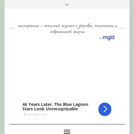
Skip
Toggle
to
header
content
настроение — женский журнал о здоровье, психологии и
современной жизни
Toggle