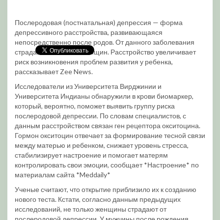
Послеродовая (постнатальная) депрессия — форма
депрессивного расстройства, развивающаяся
непосредственно после родов. От данного заболевания
страдают почти 20% женщин. Расстройство увеличивает
риск возникновения проблем развития у ребенка,
рассказывает Zee News.
Исследователи из Университета Вирджинии и
Университета Индианы обнаружили в крови биомаркер,
который, вероятно, поможет выявить группу риска
послеродовой депрессии. По словам специалистов, с
данным расстройством связан ген рецептора окситоцина.
Гормон окситоцин отвечает за формирование тесной связи
между матерью и ребенком, снижает уровень стресса,
стабилизирует настроение и помогает матерям
контролировать свои эмоции, сообщает *Настроение* по
материалам сайта *Meddaily*
Ученые считают, что открытие приблизило их к созданию
нового теста. Кстати, согласно данным предыдущих
исследований, не только женщины страдают от
послеродовой депрессии. У мужчины после рождения