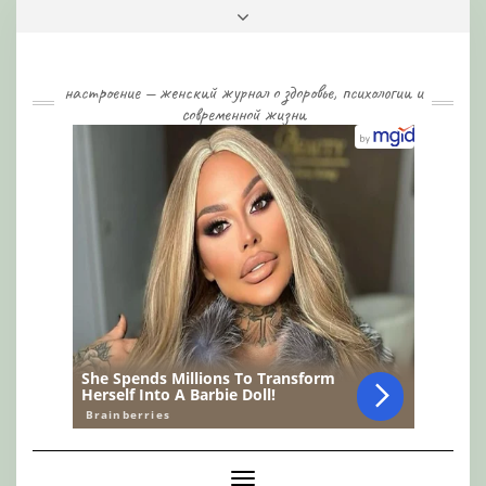
Skip
Toggle
to
header
content
настроение — женский журнал о здоровье, психологии и
современной жизни
Toggle