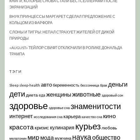
КНИГИ, КОТОРЫЕ СНОВА СТАЛИ БЕСТСЕЛЛЕРАМИ ПОСЛЕ
ЭКРАНИЗАЦИЙ
ВНУК ПРИНЦЕССЫ МАРГАРЕТ СДЕЛАЛ ПРЕДЛОЖЕНИЕ С
КОЛЬЦОМ ИЗ ФАРФОРА
СЛОНЫ И ТИГРЫ: НЕПАЛ СТРАХУЕТ ЖИТЕЛЕЙ ОТ ДИКОЙ
ПРИРОДЫ
«AUGUST» ТЕЙЛОР СВИФТ ОТКЛЮЧИЛИ В РОЛИКЕ ДОНАЛЬДА
ТРАМПА
ТЭГИ
деньги
авто
беременность
Sleep
sleep-health
бессонница
брак
дети
животные
женщины
диета
еда
здоровый сон
здоровье
знаменитости
здоровье сна
кино
интернет
карьера
исследования сна
качество сна
курьез
красота
кулинария
кризис
любовь
наука
мир
общество
мода
мужчина
мелатонин