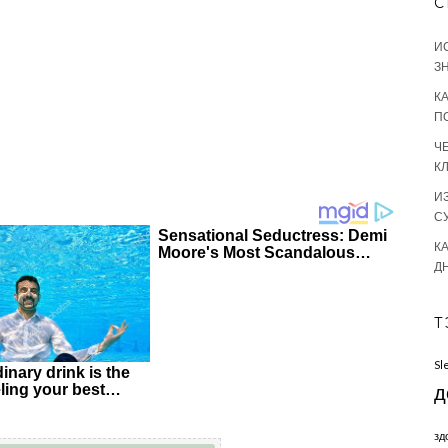
С
И
З
К
П
Ч
К
И
С
КА
Д
Т
Sl
д
зд