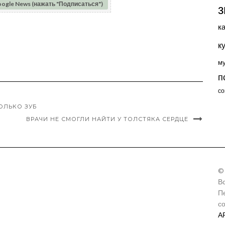
oogle News (нажать "Подписаться")
з
к
к
м
п
со
ОЛЬКО ЗУБ
ВРАЧИ НЕ СМОГЛИ НАЙТИ У ТОЛСТЯКА СЕРДЦЕ
©
В
П
с
А