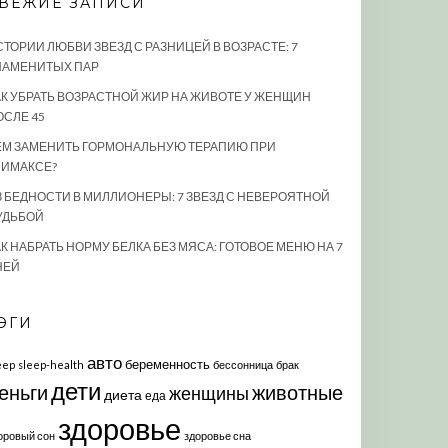
ВЕЖИЕ ЗАПИСИ
СТОРИИ ЛЮБВИ ЗВЕЗД С РАЗНИЦЕЙ В ВОЗРАСТЕ: 7
НАМЕНИТЫХ ПАР
АК УБРАТЬ ВОЗРАСТНОЙ ЖИР НА ЖИВОТЕ У ЖЕНЩИН
ОСЛЕ 45
ЕМ ЗАМЕНИТЬ ГОРМОНАЛЬНУЮ ТЕРАПИЮ ПРИ
ЛИМАКСЕ?
З БЕДНОСТИ В МИЛЛИОНЕРЫ: 7 ЗВЕЗД С НЕВЕРОЯТНОЙ
УДЬБОЙ
К НАБРАТЬ НОРМУ БЕЛКА БЕЗ МЯСА: ГОТОВОЕ МЕНЮ НА 7
НЕЙ
ЭГИ
авто
беременность
eep
sleep-health
бессонница
брак
дети
еньги
животные
женщины
диета
еда
здоровье
оровый сон
здоровье сна