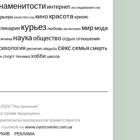
наменитости
интернет
исследования сна
красота
кино
арьера
кризис
качество сна
курьез
мир
мода
улинария
любовь
мелатонин
наука
общество
отдых
отношения
ужчина
секс
семья
сихология
смерть
религия
свадьба
хобби
спорт
школа
техника
н
 2026 "Настроение"
се права защищены.
ерепечатка материалов приветствуется
о ссылкой на
www.nastroenie.com.ua
РХИВ
РЕКЛАМА