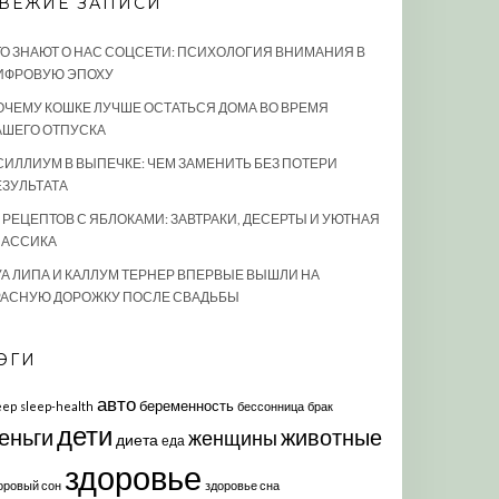
ВЕЖИЕ ЗАПИСИ
ТО ЗНАЮТ О НАС СОЦСЕТИ: ПСИХОЛОГИЯ ВНИМАНИЯ В
ИФРОВУЮ ЭПОХУ
ОЧЕМУ КОШКЕ ЛУЧШЕ ОСТАТЬСЯ ДОМА ВО ВРЕМЯ
АШЕГО ОТПУСКА
СИЛЛИУМ В ВЫПЕЧКЕ: ЧЕМ ЗАМЕНИТЬ БЕЗ ПОТЕРИ
ЕЗУЛЬТАТА
0 РЕЦЕПТОВ С ЯБЛОКАМИ: ЗАВТРАКИ, ДЕСЕРТЫ И УЮТНАЯ
ЛАССИКА
УА ЛИПА И КАЛЛУМ ТЕРНЕР ВПЕРВЫЕ ВЫШЛИ НА
РАСНУЮ ДОРОЖКУ ПОСЛЕ СВАДЬБЫ
ЭГИ
авто
беременность
eep
sleep-health
бессонница
брак
дети
еньги
животные
женщины
диета
еда
здоровье
оровый сон
здоровье сна