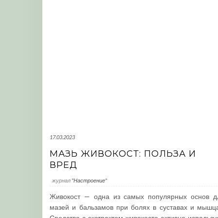
17.03.2023
МАЗЬ ЖИВОКОСТ: ПОЛЬЗА И
ВРЕД
журнал
"Настроение"
Живокост — одна из самых популярных основ д
мазей и бальзамов при болях в суставах и мышца
Средства с экстрактом живокоста активно использу