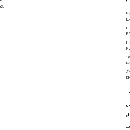
С
й.
Ч
Ц
П
В
П
Р
1
К
Д
К
Т
Sl
д
зд