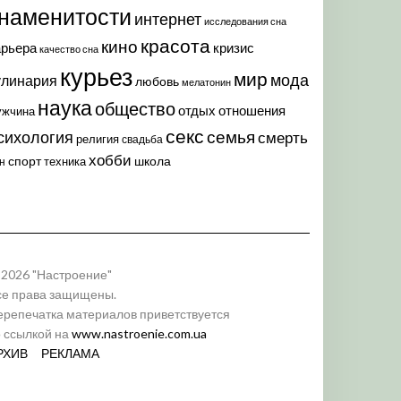
наменитости
интернет
исследования сна
красота
кино
арьера
кризис
качество сна
курьез
мир
мода
улинария
любовь
мелатонин
наука
общество
отдых
отношения
ужчина
секс
семья
сихология
смерть
религия
свадьба
хобби
спорт
школа
техника
н
 2026 "Настроение"
се права защищены.
ерепечатка материалов приветствуется
о ссылкой на
www.nastroenie.com.ua
РХИВ
РЕКЛАМА