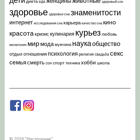
животные
женщины
диета
еда
здоровый сон
здоровье
знаменитости
здоровье сна
кино
интернет
карьера
исследования сна
качество сна
курьез
красота
кулинария
кризис
любовь
наука
мир
общество
мода
мужчина
мелатонин
секс
психология
отдых
отношения
религия
свадьба
семья
хобби
смерть
спорт
школа
техника
сон
© 2026 "Настроение"