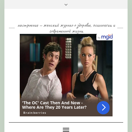
Skip
Toggle
to
header
content
настроение — женский журнал о здоровье, психологии и
современной жизни
Toggle