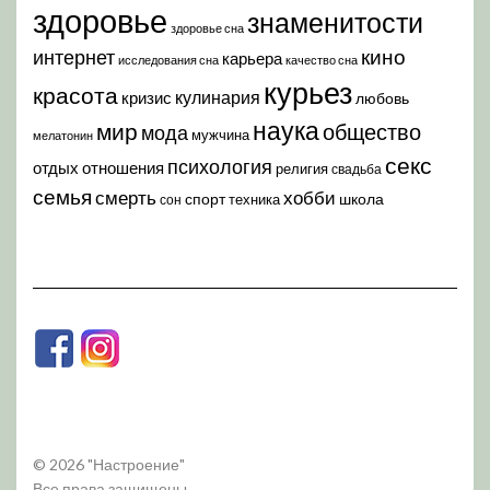
здоровье
знаменитости
здоровье сна
кино
интернет
карьера
исследования сна
качество сна
курьез
красота
кулинария
кризис
любовь
наука
мир
общество
мода
мужчина
мелатонин
секс
психология
отдых
отношения
религия
свадьба
семья
хобби
смерть
спорт
школа
техника
сон
© 2026 "Настроение"
Все права защищены.