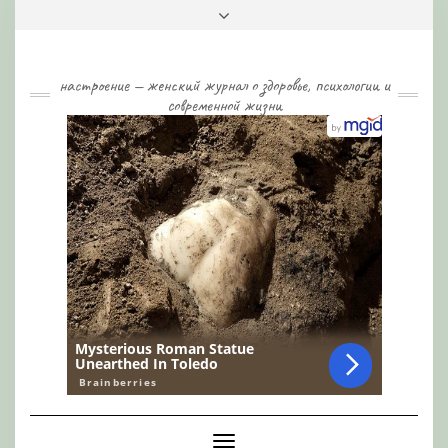
Skip
Toggle
to
header
content
настроение — женский журнал о здоровье, психологии и
современной жизни
Toggle