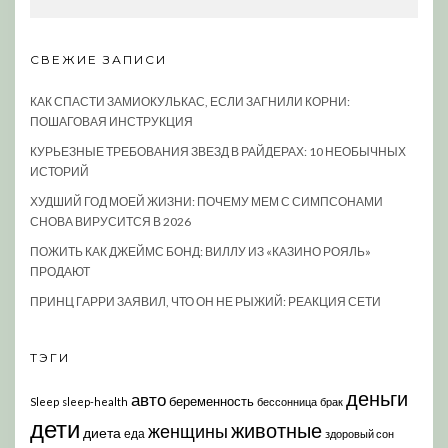
СВЕЖИЕ ЗАПИСИ
КАК СПАСТИ ЗАМИОКУЛЬКАС, ЕСЛИ ЗАГНИЛИ КОРНИ:
ПОШАГОВАЯ ИНСТРУКЦИЯ
КУРЬЕЗНЫЕ ТРЕБОВАНИЯ ЗВЕЗД В РАЙДЕРАХ: 10 НЕОБЫЧНЫХ
ИСТОРИЙ
ХУДШИЙ ГОД МОЕЙ ЖИЗНИ: ПОЧЕМУ МЕМ С СИМПСОНАМИ
СНОВА ВИРУСИТСЯ В 2026
ПОЖИТЬ КАК ДЖЕЙМС БОНД: ВИЛЛУ ИЗ «КАЗИНО РОЯЛЬ»
ПРОДАЮТ
ПРИНЦ ГАРРИ ЗАЯВИЛ, ЧТО ОН НЕ РЫЖИЙ: РЕАКЦИЯ СЕТИ
ТЭГИ
деньги
авто
беременность
Sleep
sleep-health
бессонница
брак
дети
животные
женщины
диета
еда
здоровый сон