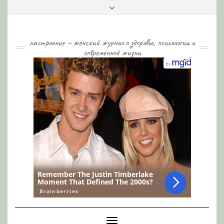
Skip
Toggle
to
header
content
настроение — женский журнал о здоровье, психологии и
современной жизни
Toggle