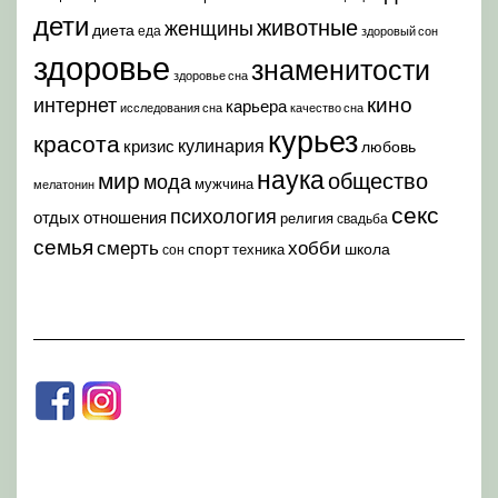
дети
животные
женщины
диета
еда
здоровый сон
здоровье
знаменитости
здоровье сна
кино
интернет
карьера
исследования сна
качество сна
курьез
красота
кулинария
кризис
любовь
наука
мир
общество
мода
мужчина
мелатонин
секс
психология
отдых
отношения
религия
свадьба
семья
хобби
смерть
спорт
школа
техника
сон