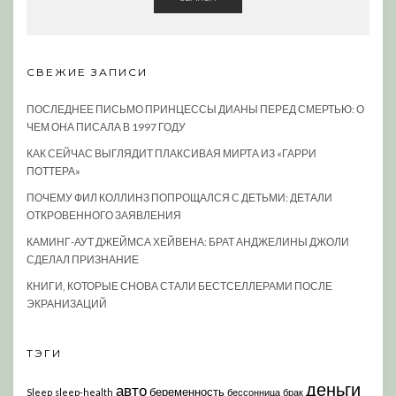
СВЕЖИЕ ЗАПИСИ
ПОСЛЕДНЕЕ ПИСЬМО ПРИНЦЕССЫ ДИАНЫ ПЕРЕД СМЕРТЬЮ: О
ЧЕМ ОНА ПИСАЛА В 1997 ГОДУ
КАК СЕЙЧАС ВЫГЛЯДИТ ПЛАКСИВАЯ МИРТА ИЗ «ГАРРИ
ПОТТЕРА»
ПОЧЕМУ ФИЛ КОЛЛИНЗ ПОПРОЩАЛСЯ С ДЕТЬМИ: ДЕТАЛИ
ОТКРОВЕННОГО ЗАЯВЛЕНИЯ
КАМИНГ-АУТ ДЖЕЙМСА ХЕЙВЕНА: БРАТ АНДЖЕЛИНЫ ДЖОЛИ
СДЕЛАЛ ПРИЗНАНИЕ
КНИГИ, КОТОРЫЕ СНОВА СТАЛИ БЕСТСЕЛЛЕРАМИ ПОСЛЕ
ЭКРАНИЗАЦИЙ
ТЭГИ
деньги
авто
беременность
Sleep
sleep-health
бессонница
брак