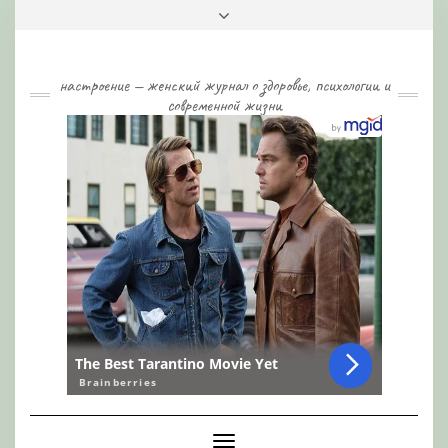
Skip
Toggle
to
header
content
настроение — женский журнал о здоровье, психологии и
современной жизни
Toggle