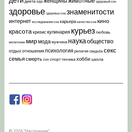
животные
женщины
диета
еда
здоровый сон
здоровье
знаменитости
здоровье сна
кино
интернет
карьера
исследования сна
качество сна
курьез
красота
кулинария
кризис
любовь
наука
мир
общество
мода
мужчина
мелатонин
секс
психология
отдых
отношения
религия
свадьба
семья
хобби
смерть
спорт
школа
техника
сон
© 2026 "Настроение"