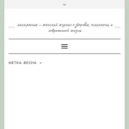
Skip
Toggle
to
header
content
настроение — женский журнал о здоровье, психологии и
современной жизни
Toggle
Navigation
МЕТКА:
ВЕСНА