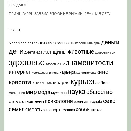
ПРОДАЮТ
ПРИНЦ ГАРРИ ЗАЯВИЛ, ЧТО ОН НЕ РЫЖИЙ: РЕАКЦИЯ СЕТИ
ТЭГИ
деньги
авто
беременность
Sleep
sleep-health
бессонница
брак
дети
животные
женщины
диета
еда
здоровый сон
здоровье
знаменитости
здоровье сна
кино
интернет
карьера
исследования сна
качество сна
курьез
красота
кулинария
кризис
любовь
наука
мир
общество
мода
мужчина
мелатонин
секс
психология
отдых
отношения
религия
свадьба
семья
хобби
смерть
спорт
школа
техника
сон