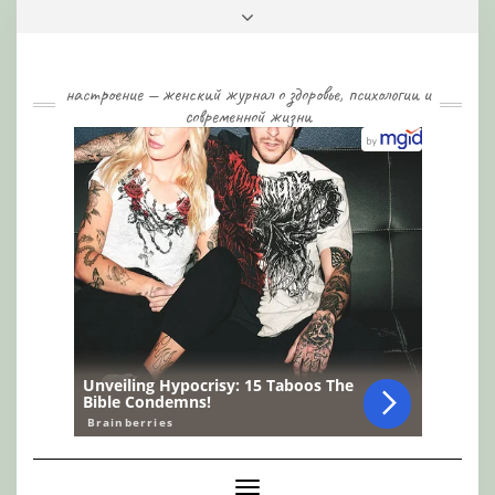
Skip
Toggle
to
header
content
настроение — женский журнал о здоровье, психологии и
современной жизни
Toggle