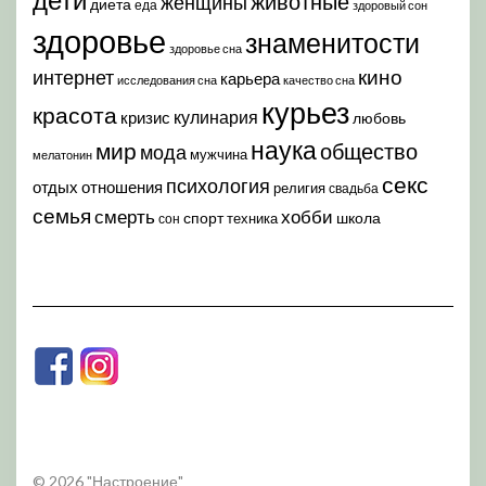
животные
женщины
диета
еда
здоровый сон
здоровье
знаменитости
здоровье сна
кино
интернет
карьера
исследования сна
качество сна
курьез
красота
кулинария
кризис
любовь
наука
мир
общество
мода
мужчина
мелатонин
секс
психология
отдых
отношения
религия
свадьба
семья
хобби
смерть
спорт
школа
техника
сон
© 2026 "Настроение"