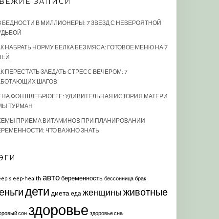
ВЕЖИЕ ЗАПИСИ
З БЕДНОСТИ В МИЛЛИОНЕРЫ: 7 ЗВЕЗД С НЕВЕРОЯТНОЙ
УДЬБОЙ
К НАБРАТЬ НОРМУ БЕЛКА БЕЗ МЯСА: ГОТОВОЕ МЕНЮ НА 7
НЕЙ
АК ПЕРЕСТАТЬ ЗАЕДАТЬ СТРЕСС ВЕЧЕРОМ: 7
АБОТАЮЩИХ ШАГОВ
ЕНА ФОН ШЛЕБРЮГГЕ: УДИВИТЕЛЬНАЯ ИСТОРИЯ МАТЕРИ
МЫ ТУРМАН
ХЕМЫ ПРИЕМА ВИТАМИНОВ ПРИ ПЛАНИРОВАНИИ
ЕРЕМЕННОСТИ: ЧТО ВАЖНО ЗНАТЬ
ЭГИ
авто
беременность
eep
sleep-health
бессонница
брак
дети
еньги
животные
женщины
диета
еда
здоровье
оровый сон
здоровье сна