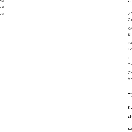
ую
С
ия
ой
И
С
КА
Д
К
Р
Н
У
С
Б
Т
Sl
д
зд