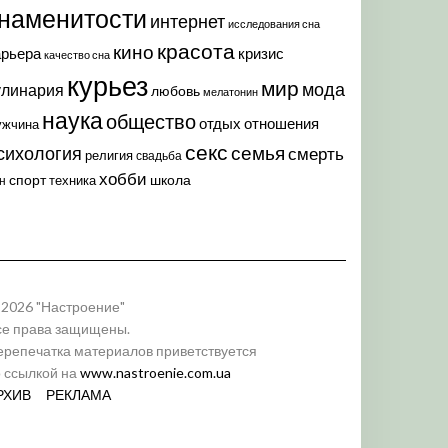
наменитости
интернет
исследования сна
красота
кино
арьера
кризис
качество сна
курьез
мир
мода
улинария
любовь
мелатонин
наука
общество
отдых
отношения
ужчина
секс
семья
сихология
смерть
религия
свадьба
хобби
спорт
школа
техника
н
 2026 "Настроение"
се права защищены.
ерепечатка материалов приветствуется
о ссылкой на
www.nastroenie.com.ua
РХИВ
РЕКЛАМА