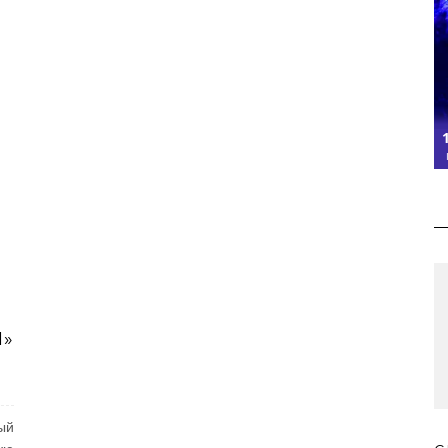
И»
ый