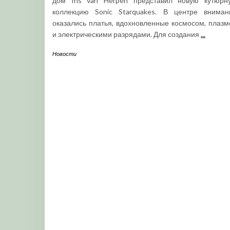
дом Iris van Herpen представил новую кутюрн
коллекцию Sonic Starquakes. В центре вниман
оказались платья, вдохновленные космосом, плазм
и электрическими разрядами. Для создания
...
Новости