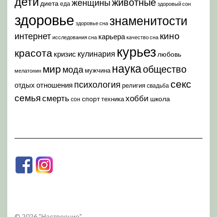
дети
животные
женщины
диета
еда
здоровый сон
здоровье
знаменитости
здоровье сна
кино
интернет
карьера
исследования сна
качество сна
курьез
красота
кулинария
кризис
любовь
наука
мир
общество
мода
мужчина
мелатонин
секс
психология
отдых
отношения
религия
свадьба
семья
хобби
смерть
спорт
школа
техника
сон
© 2026 "Настроение"