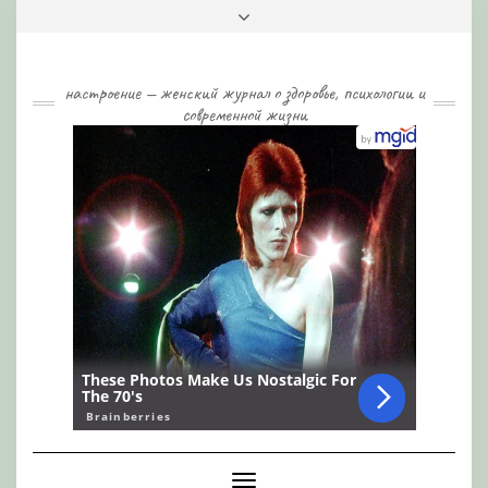
Skip
Toggle
to
header
content
настроение — женский журнал о здоровье, психологии и
современной жизни
Toggle