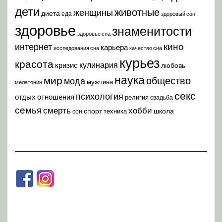
дети
животные
женщины
диета
еда
здоровый сон
здоровье
знаменитости
здоровье сна
кино
интернет
карьера
исследования сна
качество сна
курьез
красота
кулинария
кризис
любовь
наука
мир
общество
мода
мужчина
мелатонин
секс
психология
отдых
отношения
религия
свадьба
семья
хобби
смерть
спорт
школа
техника
сон