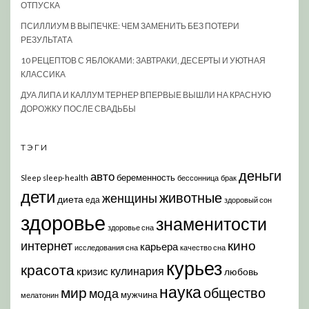
ОТПУСКА
ПСИЛЛИУМ В ВЫПЕЧКЕ: ЧЕМ ЗАМЕНИТЬ БЕЗ ПОТЕРИ
РЕЗУЛЬТАТА
10 РЕЦЕПТОВ С ЯБЛОКАМИ: ЗАВТРАКИ, ДЕСЕРТЫ И УЮТНАЯ
КЛАССИКА
ДУА ЛИПА И КАЛЛУМ ТЕРНЕР ВПЕРВЫЕ ВЫШЛИ НА КРАСНУЮ
ДОРОЖКУ ПОСЛЕ СВАДЬБЫ
ТЭГИ
деньги
авто
беременность
Sleep
sleep-health
бессонница
брак
дети
животные
женщины
диета
еда
здоровый сон
здоровье
знаменитости
здоровье сна
кино
интернет
карьера
исследования сна
качество сна
курьез
красота
кулинария
кризис
любовь
наука
мир
общество
мода
мужчина
мелатонин