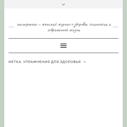
Skip
Toggle
to
header
content
настроение — женский журнал о здоровье, психологии и
современной жизни
Toggle
Navigation
МЕТКА:
УПРАЖНЕНИЯ ДЛЯ ЗДОРОВЬЯ