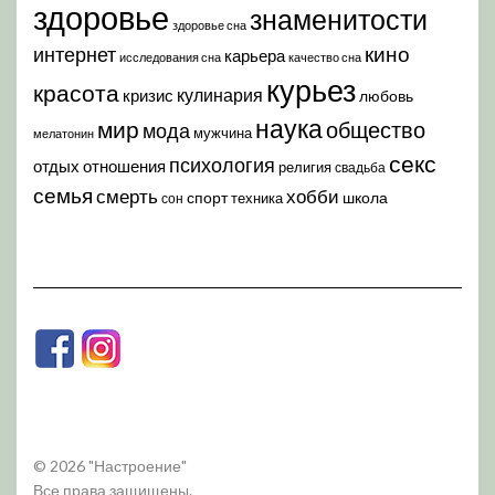
здоровье
знаменитости
здоровье сна
кино
интернет
карьера
исследования сна
качество сна
курьез
красота
кулинария
кризис
любовь
наука
мир
общество
мода
мужчина
мелатонин
секс
психология
отдых
отношения
религия
свадьба
семья
хобби
смерть
спорт
школа
техника
сон
© 2026 "Настроение"
Все права защищены.