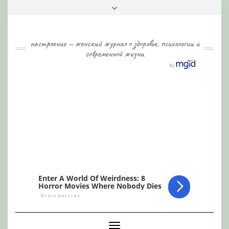
Skip
Toggle
to
header
content
настроение — женский журнал о здоровье, психологии и
современной жизни
Toggle