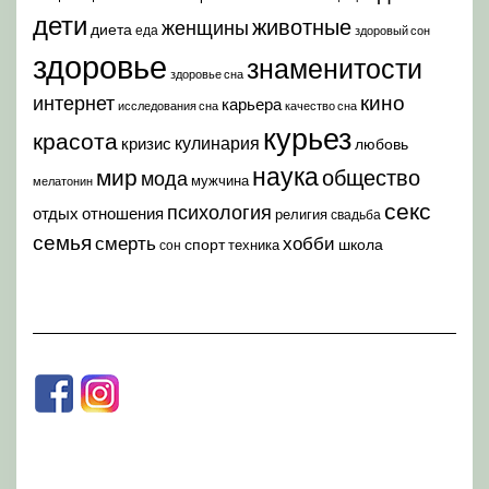
дети
животные
женщины
диета
еда
здоровый сон
здоровье
знаменитости
здоровье сна
кино
интернет
карьера
исследования сна
качество сна
курьез
красота
кулинария
кризис
любовь
наука
мир
общество
мода
мужчина
мелатонин
секс
психология
отдых
отношения
религия
свадьба
семья
хобби
смерть
спорт
школа
техника
сон