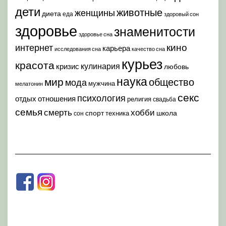
дети
животные
женщины
диета
еда
здоровый сон
здоровье
знаменитости
здоровье сна
кино
интернет
карьера
исследования сна
качество сна
курьез
красота
кулинария
кризис
любовь
наука
мир
общество
мода
мужчина
мелатонин
секс
психология
отдых
отношения
религия
свадьба
семья
хобби
смерть
спорт
школа
техника
сон