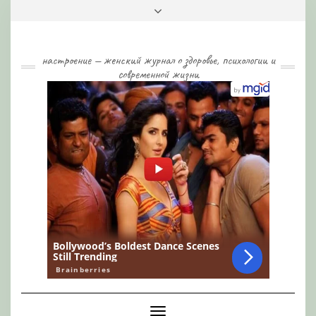
Skip
Toggle
to
header
content
настроение — женский журнал о здоровье, психологии и
современной жизни
Toggle