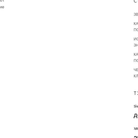
С
ие
З
К
П
И
З
К
П
Ч
К
Т
Sl
д
зд
з