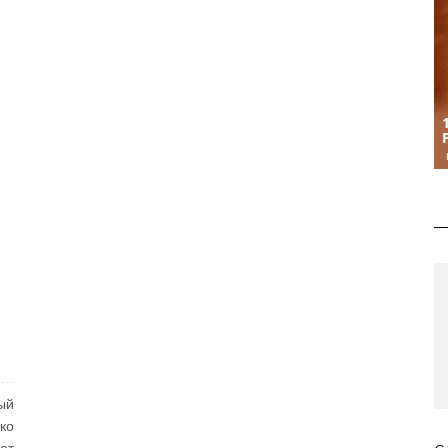
ый
ко
ют