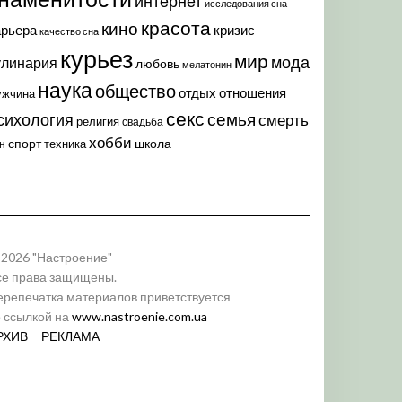
интернет
исследования сна
красота
кино
арьера
кризис
качество сна
курьез
мир
мода
улинария
любовь
мелатонин
наука
общество
отдых
отношения
ужчина
секс
семья
сихология
смерть
религия
свадьба
хобби
спорт
школа
техника
н
 2026 "Настроение"
се права защищены.
ерепечатка материалов приветствуется
о ссылкой на
www.nastroenie.com.ua
РХИВ
РЕКЛАМА