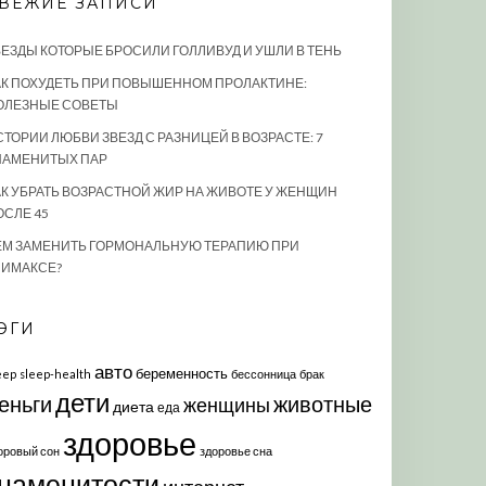
ВЕЖИЕ ЗАПИСИ
ВЕЗДЫ КОТОРЫЕ БРОСИЛИ ГОЛЛИВУД И УШЛИ В ТЕНЬ
АК ПОХУДЕТЬ ПРИ ПОВЫШЕННОМ ПРОЛАКТИНЕ:
ОЛЕЗНЫЕ СОВЕТЫ
СТОРИИ ЛЮБВИ ЗВЕЗД С РАЗНИЦЕЙ В ВОЗРАСТЕ: 7
НАМЕНИТЫХ ПАР
АК УБРАТЬ ВОЗРАСТНОЙ ЖИР НА ЖИВОТЕ У ЖЕНЩИН
ОСЛЕ 45
ЕМ ЗАМЕНИТЬ ГОРМОНАЛЬНУЮ ТЕРАПИЮ ПРИ
ЛИМАКСЕ?
ЭГИ
авто
беременность
eep
sleep-health
бессонница
брак
дети
еньги
животные
женщины
диета
еда
здоровье
оровый сон
здоровье сна
наменитости