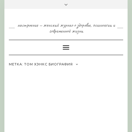
Skip
Toggle
to
header
content
настроение — женский журнал о здоровье, психологии и
современной жизни
Toggle
Navigation
МЕТКА:
ТОМ ХЭНКС БИОГРАФИЯ