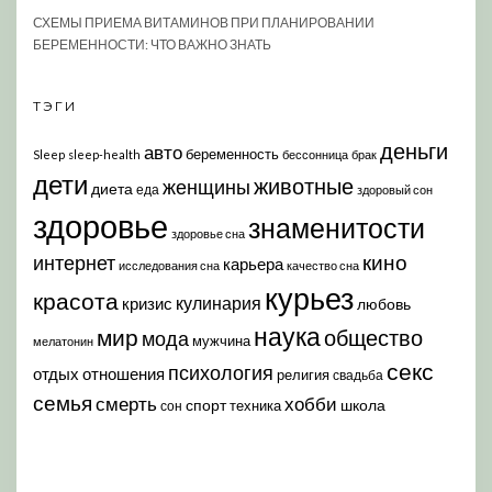
СХЕМЫ ПРИЕМА ВИТАМИНОВ ПРИ ПЛАНИРОВАНИИ
БЕРЕМЕННОСТИ: ЧТО ВАЖНО ЗНАТЬ
ТЭГИ
деньги
авто
беременность
Sleep
sleep-health
бессонница
брак
дети
животные
женщины
диета
еда
здоровый сон
здоровье
знаменитости
здоровье сна
кино
интернет
карьера
исследования сна
качество сна
курьез
красота
кулинария
кризис
любовь
наука
мир
общество
мода
мужчина
мелатонин
секс
психология
отдых
отношения
религия
свадьба
семья
хобби
смерть
спорт
школа
техника
сон