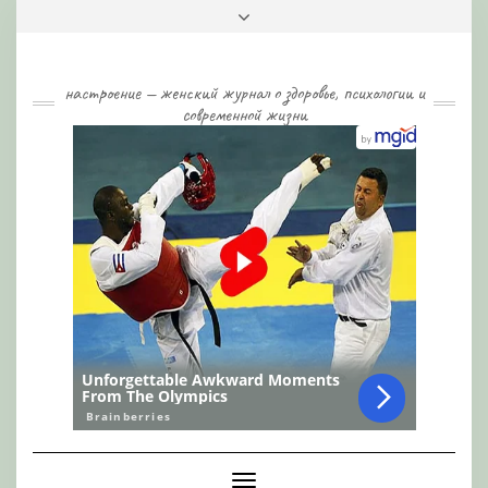
Skip
Toggle
to
header
content
настроение — женский журнал о здоровье, психологии и
современной жизни
Toggle