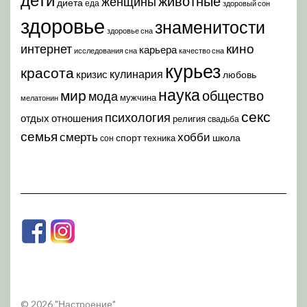
животные
женщины
диета
еда
здоровый сон
здоровье
знаменитости
здоровье сна
кино
интернет
карьера
исследования сна
качество сна
курьез
красота
кулинария
кризис
любовь
наука
мир
общество
мода
мужчина
мелатонин
секс
психология
отдых
отношения
религия
свадьба
семья
хобби
смерть
спорт
школа
техника
сон
© 2026 "Настроение"