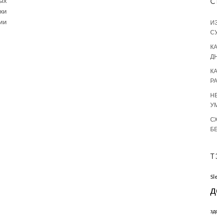
ых
С
ки
ии
И
С
КА
Д
К
Р
Н
У
С
Б
Т
Sl
д
зд