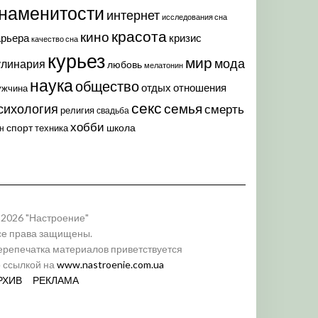
наменитости
интернет
исследования сна
красота
кино
арьера
кризис
качество сна
курьез
мир
мода
улинария
любовь
мелатонин
наука
общество
отдых
отношения
ужчина
секс
семья
сихология
смерть
религия
свадьба
хобби
спорт
школа
техника
н
 2026 "Настроение"
се права защищены.
ерепечатка материалов приветствуется
о ссылкой на
www.nastroenie.com.ua
РХИВ
РЕКЛАМА