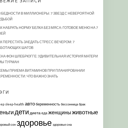
ВЕЖИЕ ЗАПИСИ
З БЕДНОСТИ В МИЛЛИОНЕРЫ: 7 ЗВЕЗД С НЕВЕРОЯТНОЙ
УДЬБОЙ
К НАБРАТЬ НОРМУ БЕЛКА БЕЗ МЯСА: ГОТОВОЕ МЕНЮ НА 7
НЕЙ
АК ПЕРЕСТАТЬ ЗАЕДАТЬ СТРЕСС ВЕЧЕРОМ: 7
АБОТАЮЩИХ ШАГОВ
ЕНА ФОН ШЛЕБРЮГГЕ: УДИВИТЕЛЬНАЯ ИСТОРИЯ МАТЕРИ
МЫ ТУРМАН
ХЕМЫ ПРИЕМА ВИТАМИНОВ ПРИ ПЛАНИРОВАНИИ
ЕРЕМЕННОСТИ: ЧТО ВАЖНО ЗНАТЬ
ЭГИ
авто
беременность
eep
sleep-health
бессонница
брак
дети
еньги
животные
женщины
диета
еда
здоровье
оровый сон
здоровье сна