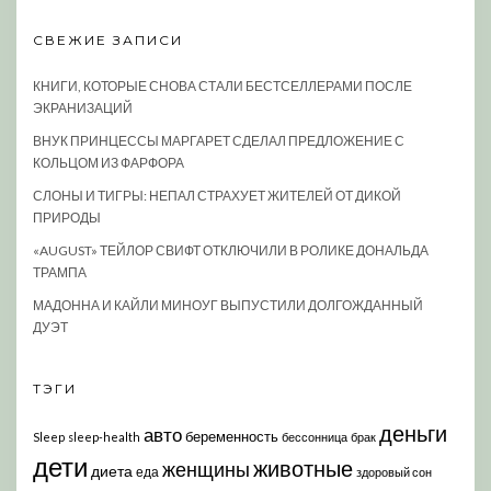
СВЕЖИЕ ЗАПИСИ
КНИГИ, КОТОРЫЕ СНОВА СТАЛИ БЕСТСЕЛЛЕРАМИ ПОСЛЕ
ЭКРАНИЗАЦИЙ
ВНУК ПРИНЦЕССЫ МАРГАРЕТ СДЕЛАЛ ПРЕДЛОЖЕНИЕ С
КОЛЬЦОМ ИЗ ФАРФОРА
СЛОНЫ И ТИГРЫ: НЕПАЛ СТРАХУЕТ ЖИТЕЛЕЙ ОТ ДИКОЙ
ПРИРОДЫ
«AUGUST» ТЕЙЛОР СВИФТ ОТКЛЮЧИЛИ В РОЛИКЕ ДОНАЛЬДА
ТРАМПА
МАДОННА И КАЙЛИ МИНОУГ ВЫПУСТИЛИ ДОЛГОЖДАННЫЙ
ДУЭТ
ТЭГИ
деньги
авто
беременность
Sleep
sleep-health
бессонница
брак
дети
животные
женщины
диета
еда
здоровый сон