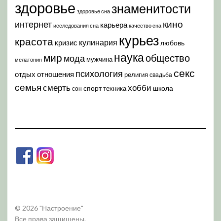
здоровье
знаменитости
здоровье сна
кино
интернет
карьера
исследования сна
качество сна
курьез
красота
кулинария
кризис
любовь
наука
мир
общество
мода
мужчина
мелатонин
секс
психология
отдых
отношения
религия
свадьба
семья
хобби
смерть
спорт
школа
техника
сон
© 2026 "Настроение"
Все права защищены.