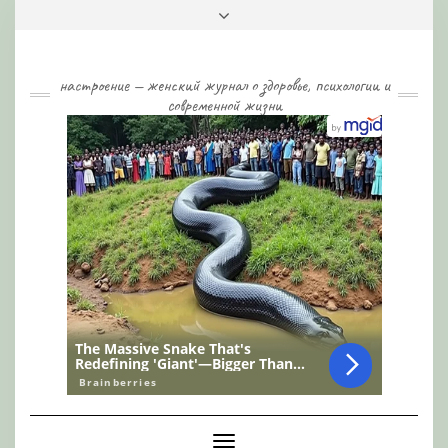
Skip
Toggle
to
header
content
настроение — женский журнал о здоровье, психологии и
современной жизни
Toggle