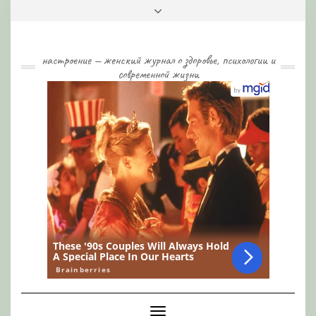
Skip
Toggle
to
header
content
настроение — женский журнал о здоровье, психологии и
современной жизни
Toggle