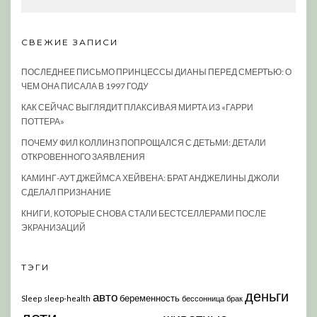
СВЕЖИЕ ЗАПИСИ
ПОСЛЕДНЕЕ ПИСЬМО ПРИНЦЕССЫ ДИАНЫ ПЕРЕД СМЕРТЬЮ: О
ЧЕМ ОНА ПИСАЛА В 1997 ГОДУ
КАК СЕЙЧАС ВЫГЛЯДИТ ПЛАКСИВАЯ МИРТА ИЗ «ГАРРИ
ПОТТЕРА»
ПОЧЕМУ ФИЛ КОЛЛИНЗ ПОПРОЩАЛСЯ С ДЕТЬМИ: ДЕТАЛИ
ОТКРОВЕННОГО ЗАЯВЛЕНИЯ
КАМИНГ-АУТ ДЖЕЙМСА ХЕЙВЕНА: БРАТ АНДЖЕЛИНЫ ДЖОЛИ
СДЕЛАЛ ПРИЗНАНИЕ
КНИГИ, КОТОРЫЕ СНОВА СТАЛИ БЕСТСЕЛЛЕРАМИ ПОСЛЕ
ЭКРАНИЗАЦИЙ
ТЭГИ
деньги
авто
беременность
Sleep
sleep-health
бессонница
брак