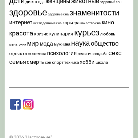
дети
животные
женщины
диета
еда
здоровый сон
здоровье
знаменитости
здоровье сна
кино
интернет
карьера
исследования сна
качество сна
курьез
красота
кулинария
кризис
любовь
наука
мир
общество
мода
мужчина
мелатонин
секс
психология
отдых
отношения
религия
свадьба
семья
хобби
смерть
спорт
школа
техника
сон
© 2026 "Настроение"