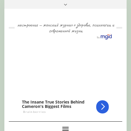
Skip
Toggle
to
header
content
настроение — женский журнал о здоровье, психологии и
современной жизни
Toggle