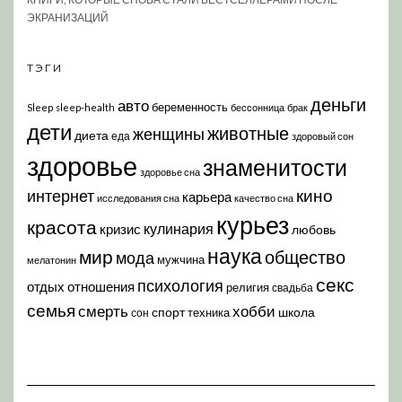
ЭКРАНИЗАЦИЙ
ТЭГИ
деньги
авто
беременность
Sleep
sleep-health
бессонница
брак
дети
животные
женщины
диета
еда
здоровый сон
здоровье
знаменитости
здоровье сна
кино
интернет
карьера
исследования сна
качество сна
курьез
красота
кулинария
кризис
любовь
наука
мир
общество
мода
мужчина
мелатонин
секс
психология
отдых
отношения
религия
свадьба
семья
хобби
смерть
спорт
школа
техника
сон