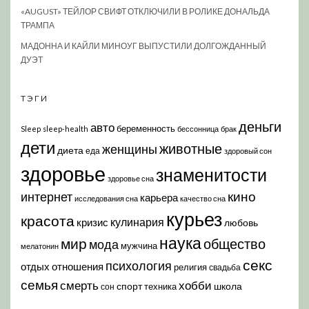
«AUGUST» ТЕЙЛОР СВИФТ ОТКЛЮЧИЛИ В РОЛИКЕ ДОНАЛЬДА
ТРАМПА
МАДОННА И КАЙЛИ МИНОУГ ВЫПУСТИЛИ ДОЛГОЖДАННЫЙ
ДУЭТ
ТЭГИ
деньги
авто
беременность
Sleep
sleep-health
бессонница
брак
дети
животные
женщины
диета
еда
здоровый сон
здоровье
знаменитости
здоровье сна
кино
интернет
карьера
исследования сна
качество сна
курьез
красота
кулинария
кризис
любовь
наука
мир
общество
мода
мужчина
мелатонин
секс
психология
отдых
отношения
религия
свадьба
семья
хобби
смерть
спорт
школа
техника
сон