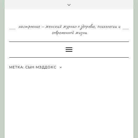
Skip
Toggle
to
header
content
настроение — женский журнал о здоровье, психологии и
современной жизни
Toggle
Navigation
МЕТКА:
СЫН МЭДДОКС